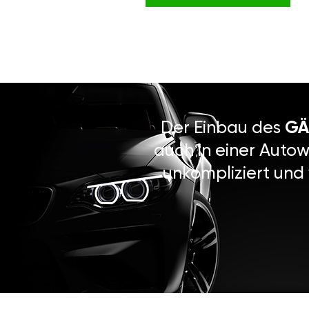
Der Einbau des
GÄ
auch in einer Autow
unkompliziert und