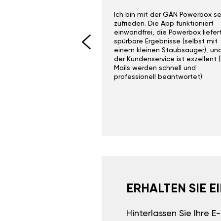
ith the Gan Ga +
Ich bin mit der GÄN Powerbox se
I would recommend this
zufrieden. Die App funktioniert
yone. Gan tuning is
einwandfrei, die Powerbox liefer
 unlike the crappy ones
spürbare Ergebnisse (selbst mit
 on Ebay.
einem kleinen Staubsauger), un
der Kundenservice ist exzellent (
Mails werden schnell und
professionell beantwortet).
ERHALTEN SIE 
Hinterlassen Sie Ihre 