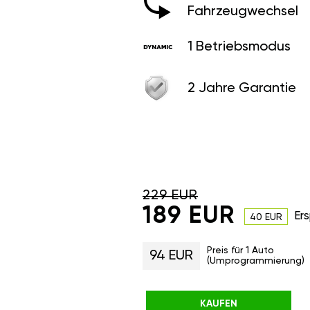
Fahrzeugwechsel
1 Betriebsmodus
2 Jahre Garantie
229 EUR
189 EUR
Ers
40 EUR
Preis für 1 Auto
94 EUR
(Umprogrammierung)
KAUFEN