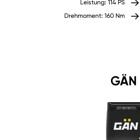
Leistung:
114 PS
Drehmoment:
160 Nm
GÄN