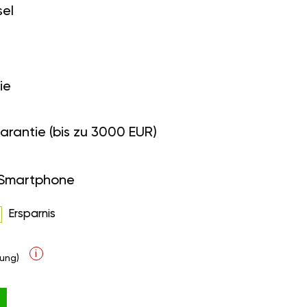
el
ie
arantie (bis zu 3000 EUR)
 Smartphone
Ersparnis
i
ung)