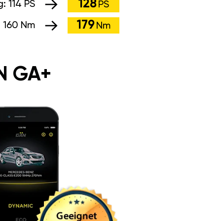
128
g:
114 PS
PS
179
:
160 Nm
Nm
N GA+