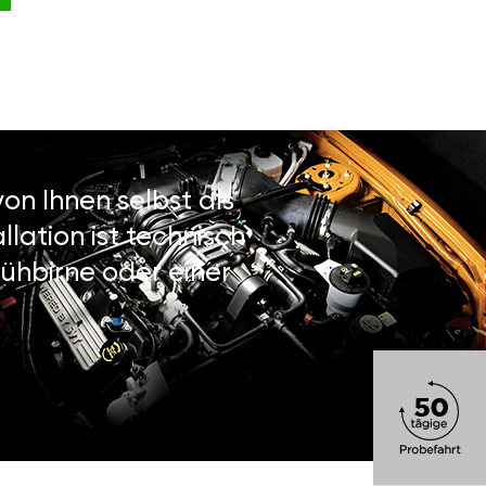
on Ihnen selbst als
lation ist technisch
ühbirne oder einer