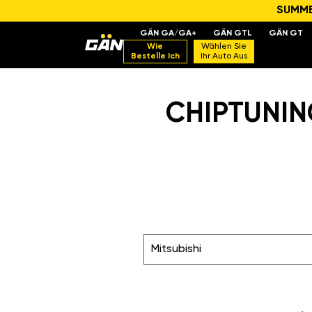
SUMMER
GÄN GA/GA+
GÄN GTL
GÄN GT
Wie
Wählen Sie
Bestelle Ich
Ihr Auto Aus
CHIPTUNING
Mitsubishi