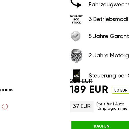
Fahrzeugwechs
3 Betriebsmodi
5 Jahre Garant
2 Jahre Motorg
Steuerung per
269 EUR
189 EUR
parnis
80 EUR
Preis für 1 Auto
37 EUR
i
(Umprogrammier
KAUFEN