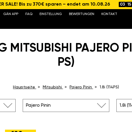
 SALE! Bis zu 370€ sparen – endet am 10.08.26
03
15
GÄN APP
FAQ
EINSTELLUNG
BEWERTUNGEN
KONTAKT
 MITSUBISHI PAJERO PINI
PS)
Hauptseite
Mitsubishi
Pajero Pinin
1.8i (114PS)
Pajero Pinin
1.8i (1