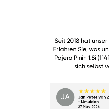
Seit 2018 hat unse
Erfahren Sie, was u
Pajero Pinin 1.8i (
sich selbst 
JA
Dino Wilmot New
Jan Peter van Zi
York
- IJmuiden
29 Dez 2023
27 März 2026