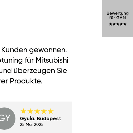
er Kunden gewonnen.
uning für Mitsubishi
n und überzeugen Sie
rer Produkte.
GY
GE
Gyula. Budapest
Gerha
Regen
25 Mai 2025
02 Juni 