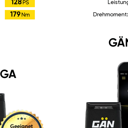
128
Leistun
PS
179
Drehmoment
Nm
GÄ
 GA