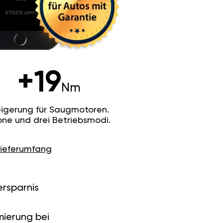
+19
Nm
igerung für Saugmotoren.
ne und drei Betriebsmodi.
Lieferumfang
ersparnis
ierung bei