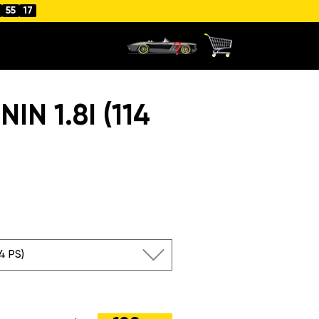
55
16
N 1.8I (114
14 PS)