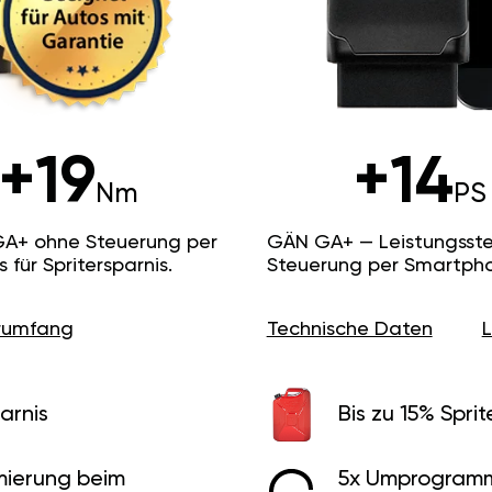
+19
+14
Nm
PS
GA+ ohne Steuerung per
GÄN GA+ — Leistungsste
ür Spritersparnis.
Steuerung per Smartpho
erumfang
Technische Daten
arnis
Bis zu 15% Sprit
ierung beim
5x Umprogramm