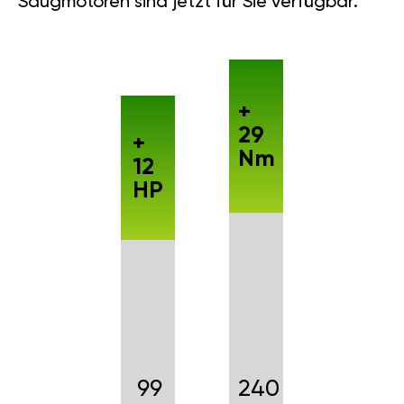
Saugmotoren sind jetzt für Sie verfügbar.
+
29
+
Nm
12
HP
99
240