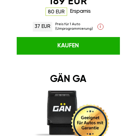
189 EUR
Ersparnis
80 EUR
Preis für 1 Auto
37 EUR
i
(Umprogrammierung)
KAUFEN
GÄN GA