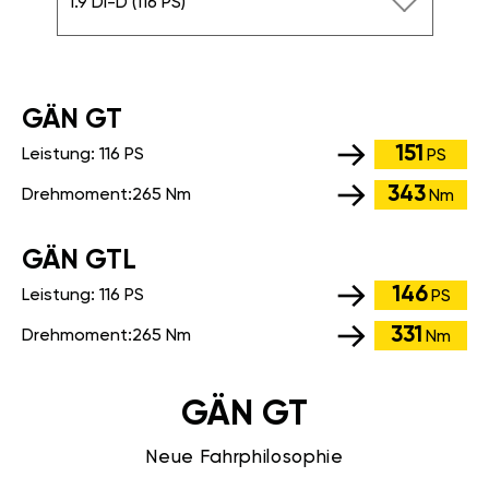
1.9 DI-D (116 PS)
GÄN GT
151
Leistung:
116 PS
PS
343
Drehmoment:
265 Nm
Nm
GÄN GTL
146
Leistung:
116 PS
PS
331
Drehmoment:
265 Nm
Nm
GÄN GT
Neue Fahrphilosophie