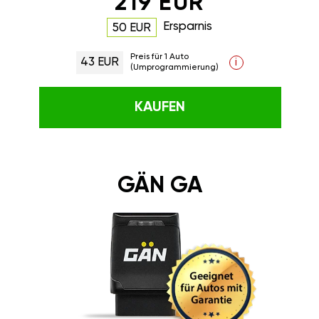
219 EUR
Ersparnis
50 EUR
Preis für 1 Auto
43 EUR
i
(Umprogrammierung)
KAUFEN
GÄN GA