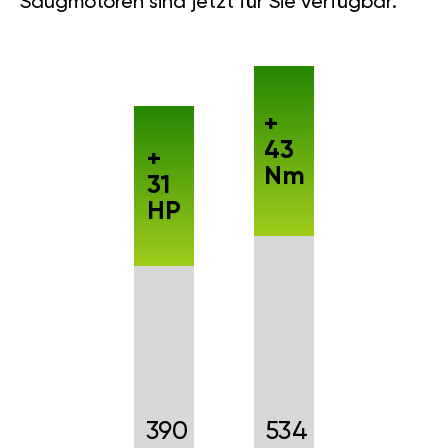
Saugmotoren sind jetzt für Sie verfügbar.
+
43
+
Nm
31
HP
390
534