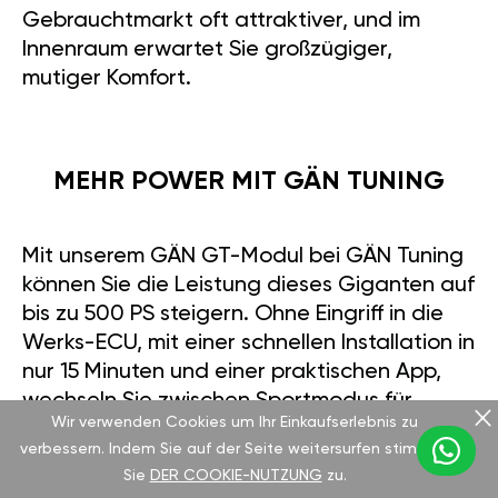
Gebrauchtmarkt oft attraktiver, und im
Innenraum erwartet Sie großzügiger,
mutiger Komfort.
MEHR POWER MIT GÄN TUNING
Mit unserem GÄN GT-Modul bei GÄN Tuning
können Sie die Leistung dieses Giganten auf
bis zu 500 PS steigern. Ohne Eingriff in die
Werks-ECU, mit einer schnellen Installation in
nur 15 Minuten und einer praktischen App,
wechseln Sie zwischen Sportmodus für
Wir verwenden Cookies um Ihr Einkaufserlebnis zu
maximale Power und Eco-Modus für
verbessern. Indem Sie auf der Seite weitersurfen stimmen
sparsameres Fahren. Das Modul ist robust
Sie
DER COOKIE-NUTZUNG
zu.
mit IP67-Schutz und wird mit einer 2-jährigen