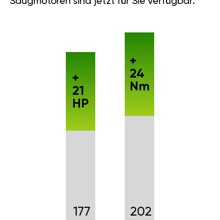
Saugmotoren sind jetzt für Sie verfügbar.
+
24
+
Nm
21
HP
177
202