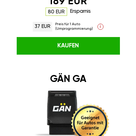
189 EUR
Ersparnis
80 EUR
Preis für 1 Auto
37 EUR
i
(Umprogrammierung)
KAUFEN
GÄN GA