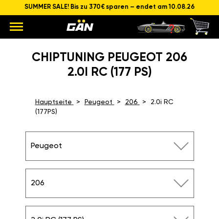
SUMMER SALE! Bis zu 370€ sparen – endet am 10.08.26
CHIPTUNING PEUGEOT 206
2.0I RC (177 PS)
Hauptseite
Peugeot
206
2.0i RC
(177PS)
Peugeot
206