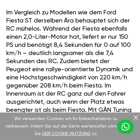
Im Vergleich zu Modellen wie dem Ford
Fiesta ST derselben Ära behauptet sich der
RC mühelos. Während der Fiesta ebenfalls
einen 2,0-Liter-Motor hat, liefert er nur 150
PS und benötigt 8,4 Sekunden für 0 auf 100
km/h – deutlich langsamer als die 7,4
Sekunden des RC. Zudem bietet der
Peugeot eine rallye-orientierte Dynamik und
eine Höchstgeschwindigkeit von 220 km/h
gegenüber 208 km/h beim Fiesta. Im
Innenraum ist der RC ganz auf den Fahrer
ausgerichtet, auch wenn der Platz etwas
beengter ist als beim Fiesta. Mit GÄN Tuning
können Sie den Leistungsunterschied noch
Wir verwenden Cookies um Ihr Einkaufserlebnis zu
weiter ausbauen, ohne fragwürdige Eingriffe
verbessern. Indem Sie auf der Seite weitersurfen stimmen
Sie
DER COOKIE-NUTZUNG
zu.
am Steuergerät.