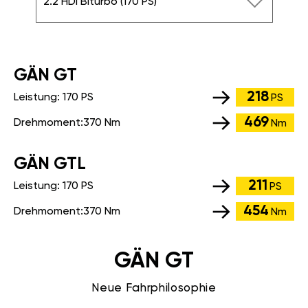
2.2 HDI Biturbo (170 PS)
GÄN GT
218
Leistung:
170 PS
PS
469
Drehmoment:
370 Nm
Nm
GÄN GTL
211
Leistung:
170 PS
PS
454
Drehmoment:
370 Nm
Nm
GÄN GT
Neue Fahrphilosophie