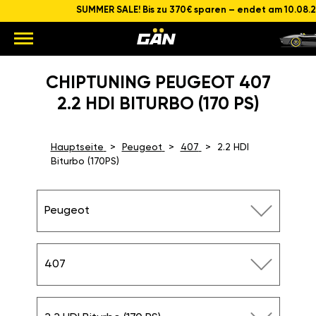
SUMMER SALE! Bis zu 370€ sparen – endet am 10.08.
CHIPTUNING PEUGEOT 407
2.2 HDI BITURBO (170 PS)
Hauptseite
Peugeot
407
2.2 HDI
Biturbo (170PS)
Peugeot
407