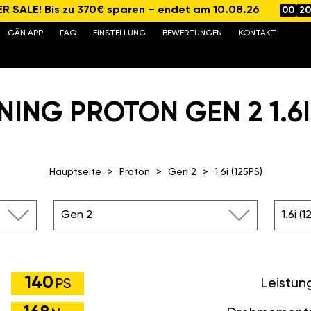
 SALE! Bis zu 370€ sparen – endet am 10.08.26
00
20
GÄN APP
FAQ
EINSTELLUNG
BEWERTUNGEN
KONTAKT
ING PROTON GEN 2 1.6I 
Hauptseite
Proton
Gen 2
1.6i (125PS)
Gen 2
1.6i (
140
Leistun
PS