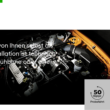
on Ihnen selbst als
lation ist technisch
ühbirne oder einer