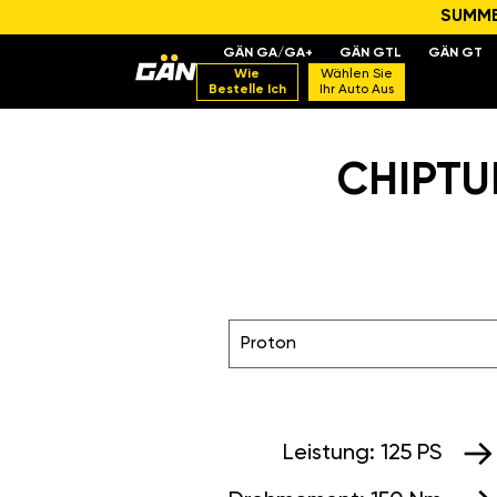
SUMMER
GÄN GA/GA+
GÄN GTL
GÄN GT
Wie
Wählen Sie
Bestelle Ich
Ihr Auto Aus
CHIPTUN
Proton
Leistung:
125 PS