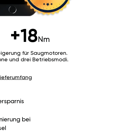
+18
Nm
igerung für Saugmotoren.
ne und drei Betriebsmodi.
Lieferumfang
ersparnis
ierung bei
el