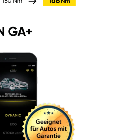
168
:
150 Nm
Nm
N GA+