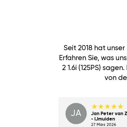
Seit 2018 hat unse
Erfahren Sie, was un
2 1.6i (125PS) sage
von de
JA
Dino Wilmot New
Jan Peter van Zi
York
- IJmuiden
29 Dez 2023
27 März 2026