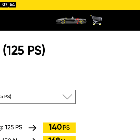
07
53
(125 PS)
125 PS)
140
g:
125 PS
PS