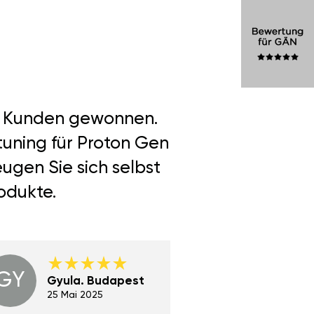
er Kunden gewonnen.
tuning für Proton Gen
ugen Sie sich selbst
odukte.
GY
GE
Gyula. Budapest
Gerha
Regen
25 Mai 2025
02 Juni 