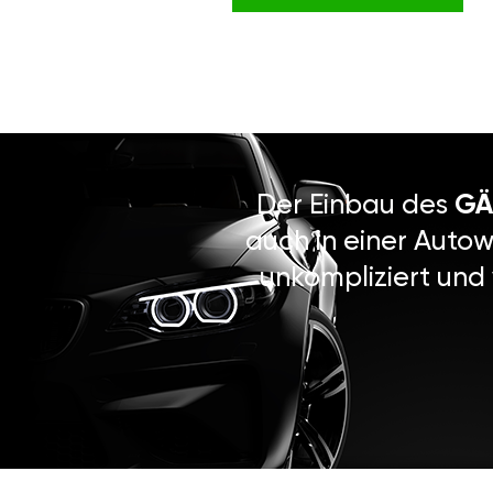
Der Einbau des
GÄ
auch in einer Autow
unkompliziert und