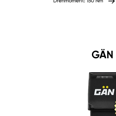
Drehmoment:
150 Nm
GÄN