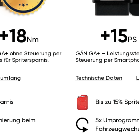
+18
+15
Nm
PS
GA+ ohne Steuerung per
GÄN GA+ — Leistungsste
ür Spritersparnis.
Steuerung per Smartpho
erumfang
Technische Daten
arnis
Bis zu 15% Sprit
ierung beim
5x Umprogramm
Fahrzeugwechs