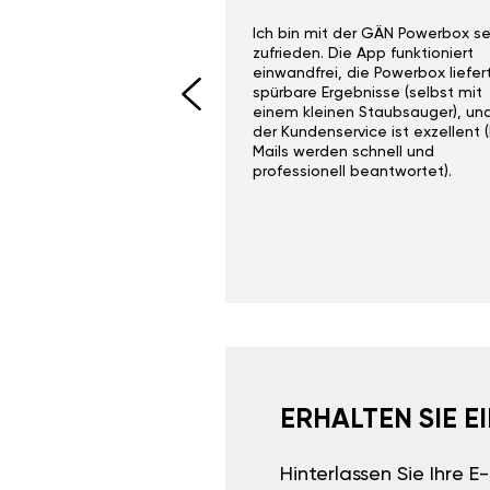
ith the Gan Ga +
Ich bin mit der GÄN Powerbox se
I would recommend this
zufrieden. Die App funktioniert
yone. Gan tuning is
einwandfrei, die Powerbox liefer
 unlike the crappy ones
spürbare Ergebnisse (selbst mit
 on Ebay.
einem kleinen Staubsauger), un
der Kundenservice ist exzellent (
Mails werden schnell und
professionell beantwortet).
ERHALTEN SIE 
Hinterlassen Sie Ihre 