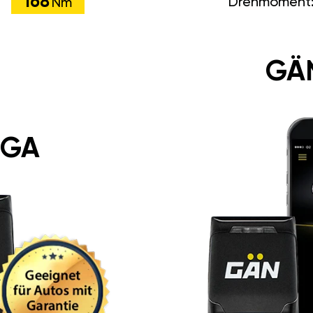
168
Drehmoment
Nm
GÄ
 GA