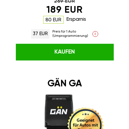
269 EUR
189 EUR
Ersparnis
80 EUR
Preis für 1 Auto
37 EUR
i
(Umprogrammierung)
KAUFEN
GÄN GA