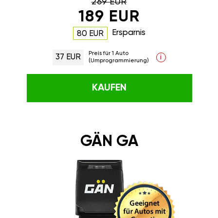
269 EUR
189 EUR
Ersparnis
80 EUR
Preis für 1 Auto
37 EUR
i
(Umprogrammierung)
KAUFEN
GÄN GA