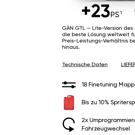
+23
PS
GÄN GTL — Lite-Version des
die beste Lösung weltweit f
Preis-Leistungs-Verhältnis b
hinaus.
Technische Daten
LIEF
18 Finetuning Mapp
Bis zu 10% Spritersp
2x Umprogrammier
Fahrzeugwechsel