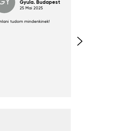
GY
GE
Gyula. Budapest
Gerha
Regen
25 Mai 2025
02 Juni 
nlani tudom mindenkinek!
Absolut zu empfehlen
fühlt sich agiler und sp