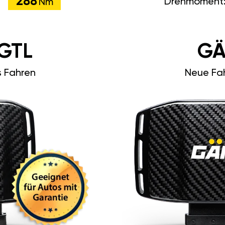
288
Drehmoment
Nm
GTL
GÄ
s Fahren
Neue Fah