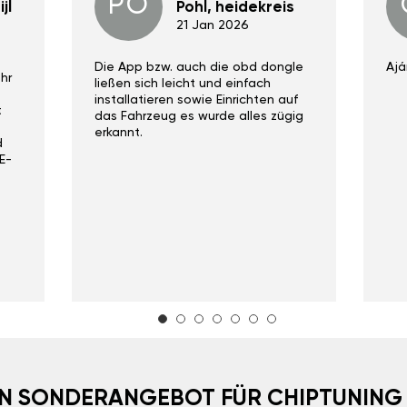
PO
jl
Pohl, heidekreis
21 Jan 2026
Die App bzw. auch die obd dongle
Ajá
hr
ließen sich leicht und einfach
installatieren sowie Einrichten auf
t
das Fahrzeug es wurde alles zügig
erkannt.
d
E-
EIN SONDERANGEBOT FÜR CHIPTUNING