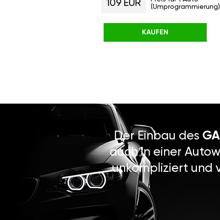
109 EUR
(Umprogrammierung)
KAUFEN
Der Einbau des
GA
auch in einer Autow
unkompliziert und 