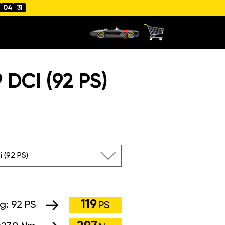
04
31
DCI (92 PS)
i (92 PS)
119
ng:
92 PS
PS