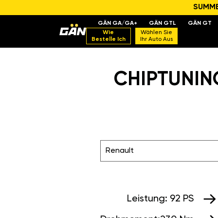
SUMMER
GÄN GA/GA+
GÄN GTL
GÄN GT
Wie
Wählen Sie
Bestelle Ich
Ihr Auto Aus
CHIPTUNING
Renault
Leistung:
92 PS