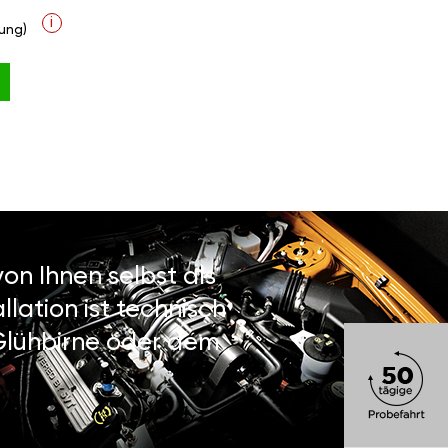
i
ung)
on Ihnen selbst als
lation ist technisch
 Glühbirne oder dem