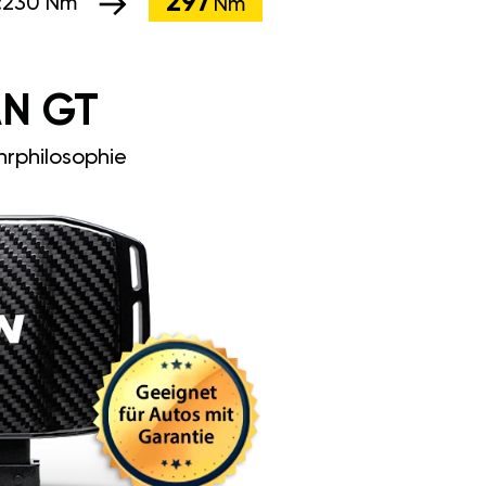
297
:
230 Nm
Nm
N GT
rphilosophie