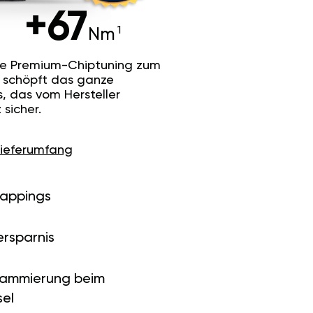
+67
Nm
he Premium-Chiptuning zum
Es schöpft das ganze
s, das vom Hersteller
sicher.
Lieferumfang
Mappings
ersparnis
rammierung beim
el