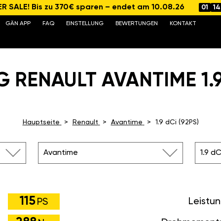
 SALE! Bis zu 370€ sparen – endet am 10.08.26
01
14
GÄN APP
FAQ
EINSTELLUNG
BEWERTUNGEN
KONTAKT
 RENAULT AVANTIME 1.9 
Hauptseite
Renault
Avantime
1.9 dCi (92PS)
Avantime
1.9 dC
115
Leistu
PS