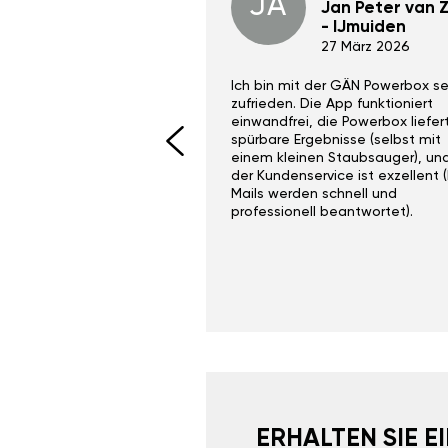
JA
Dino Wilmot New
Jan Peter van Zi
York
- IJmuiden
29 Dez 2023
27 März 2026
ith the Gan Ga +
Ich bin mit der GÄN Powerbox se
I would recommend this
zufrieden. Die App funktioniert
yone. Gan tuning is
einwandfrei, die Powerbox liefer
 unlike the crappy ones
spürbare Ergebnisse (selbst mit
 on Ebay.
einem kleinen Staubsauger), un
der Kundenservice ist exzellent (
Mails werden schnell und
professionell beantwortet).
ERHALTEN SIE 