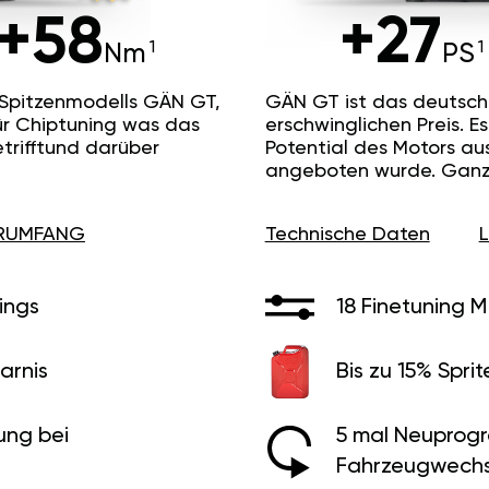
+58
+27
Nm
PS
 Spitzenmodells GÄN GT,
GÄN GT ist das deutsc
ür Chiptuning was das
erschwinglichen Preis. 
etrifftund darüber
Potential des Motors au
angeboten wurde. Ganz 
ERUMFANG
Technische Daten
ings
18 Finetuning 
arnis
Bis zu 15% Sprit
ung bei
5 mal Neuprog
Fahrzeugwechs