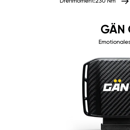
Drehmoment:
230 Nm
GÄN 
Emotionale