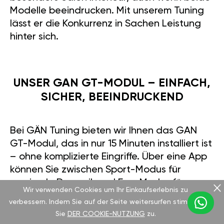
Modelle beeindrucken. Mit unserem Tuning
lässt er die Konkurrenz in Sachen Leistung
hinter sich.
UNSER GAN GT-MODUL – EINFACH,
SICHER, BEEINDRUCKEND
Bei GÄN Tuning bieten wir Ihnen das GAN
GT-Modul, das in nur 15 Minuten installiert ist
– ohne komplizierte Eingriffe. Über eine App
können Sie zwischen Sport-Modus für
maximale Dynamik und Eco-Modus für
Wir verwenden Cookies um Ihr Einkaufserlebnis zu
sparsameres Fahren wechseln. Es gibt eine
verbessern. Indem Sie auf der Seite weitersurfen stimmen
2-jährige Motorgarantie bis zu 5.000 €
Sie
DER COOKIE-NUTZUNG
zu.
sowie eine 50-tägige Testphase. Gibt es