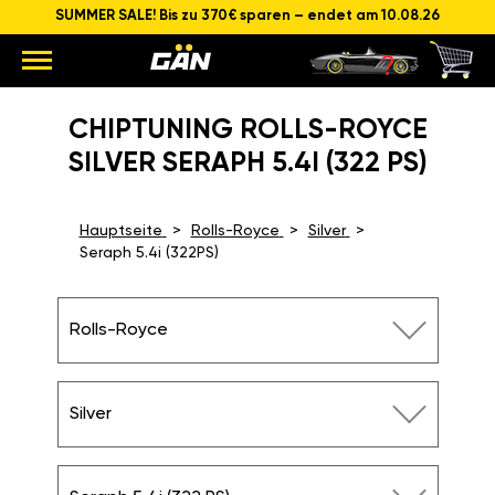
SUMMER SALE! Bis zu 370€ sparen – endet am 10.08.26
CHIPTUNING ROLLS-ROYCE
SILVER SERAPH 5.4I (322 PS)
Hauptseite
Rolls-Royce
Silver
Seraph 5.4i (322PS)
Rolls-Royce
Silver