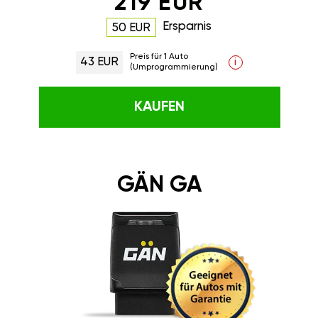
219 EUR
Ersparnis
50 EUR
Preis für 1 Auto
43 EUR
i
(Umprogrammierung)
KAUFEN
GÄN GA