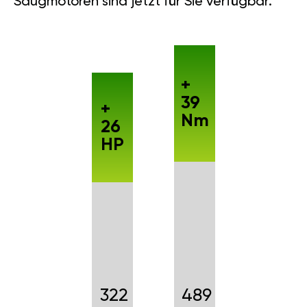
Saugmotoren sind jetzt für Sie verfügbar.
+
39
+
Nm
26
HP
322
489