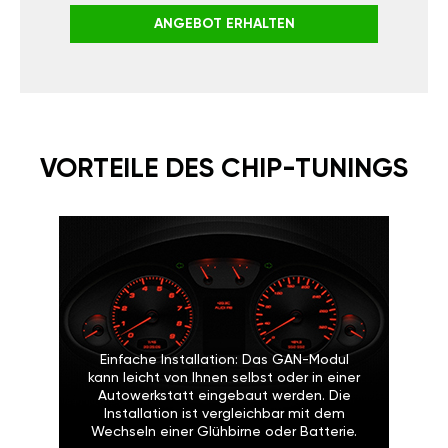
ANGEBOT ERHALTEN
VORTEILE DES CHIP-TUNINGS
Einfache Installation: Das GAN-Modul
kann leicht von Ihnen selbst oder in einer
Autowerkstatt eingebaut werden. Die
Installation ist vergleichbar mit dem
Wechseln einer Glühbirne oder Batterie.