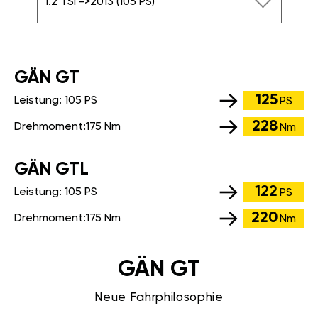
1.2 TSI ->2013 (105 PS)
GÄN GT
125
Leistung:
105 PS
PS
228
Drehmoment:
175 Nm
Nm
GÄN GTL
122
Leistung:
105 PS
PS
220
Drehmoment:
175 Nm
Nm
GÄN GT
Neue Fahrphilosophie