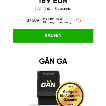
189 EUR
Ersparnis
80 EUR
Preis für 1 Auto
37 EUR
i
(Umprogrammierung)
KAUFEN
GÄN GA