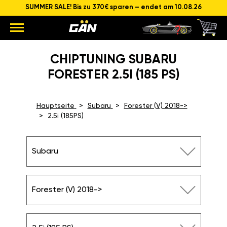
SUMMER SALE! Bis zu 370€ sparen – endet am 10.08.26
CHIPTUNING SUBARU
FORESTER 2.5I (185 PS)
Hauptseite
Subaru
Forester (V) 2018->
2.5i (185PS)
Subaru
Forester (V) 2018->