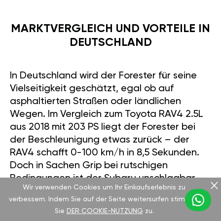
MARKTVERGLEICH UND VORTEILE IN
DEUTSCHLAND
In Deutschland wird der Forester für seine
Vielseitigkeit geschätzt, egal ob auf
asphaltierten Straßen oder ländlichen
Wegen. Im Vergleich zum Toyota RAV4 2.5L
aus 2018 mit 203 PS liegt der Forester bei
der Beschleunigung etwas zurück – der
RAV4 schafft 0-100 km/h in 8,5 Sekunden.
Doch in Sachen Grip bei rutschigen
Bedingungen ist der Subaru unschlagbar.
Wir verwenden Cookies um Ihr Einkaufserlebnis zu
Preislich bewegen sich beide gebraucht
verbessern. Indem Sie auf der Seite weitersurfen stimmen
zwischen 20.000 und 25.000 €. Während
Sie
DER COOKIE-NUTZUNG
zu.
der RAV4 im Innenraum etwas eleganter