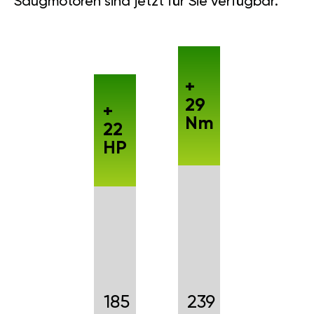
Saugmotoren sind jetzt für Sie verfügbar.
+
29
+
Nm
22
HP
185
239