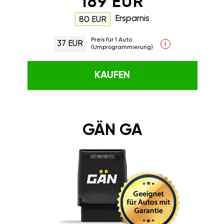
189 EUR
Ersparnis
80 EUR
Preis für 1 Auto
37 EUR
i
(Umprogrammierung)
KAUFEN
GÄN GA