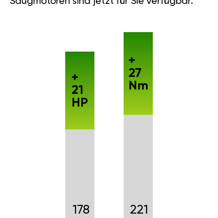
Saugmotoren sind jetzt für Sie verfügbar.
+
27
+
Nm
21
HP
178
221