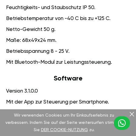
Feuchtigkeits- und Staubschutz IP 50.
Betriebstemperatur von -40 С bis zu +125 С.
Netto-Gewicht 50 g.
Maße: 68x49x24 mm.
Betriebsspannung 8 - 25 V.
Mit Bluetooth-Modul zur Leistungssteuerung.
Software
Version 3.1.0.0
Mit der App zur Steuerung per Smartphone.
Motorschutzsystem.
Wir verwenden Cookies um Ihr Einkaufserlebnis zu
verbessern. Indem Sie auf der Seite weitersurfen stimmen
Funktion „Unsichtbar“ zur Diagnostik.
Sie
DER COOKIE-NUTZUNG
zu.