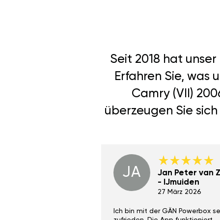
Seit 2018 hat unse
Erfahren Sie, was 
Camry (VII) 200
überzeugen Sie sich 
JA
Dino Wilmot New
Jan Peter van Zi
York
- IJmuiden
29 Dez 2023
27 März 2026
ith the Gan Ga +
Ich bin mit der GÄN Powerbox se