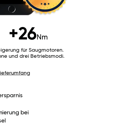
+26
Nm
igerung für Saugmotoren.
ne und drei Betriebsmodi.
Lieferumfang
ersparnis
ierung bei
el