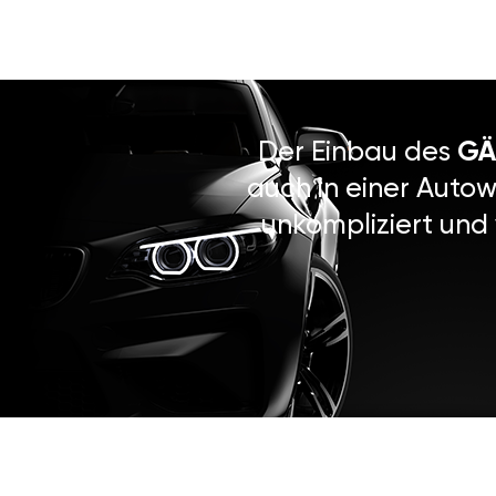
Der Einbau des
GÄ
auch in einer Autow
unkompliziert und