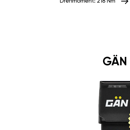
Drehmoment:
218 Nm
GÄN