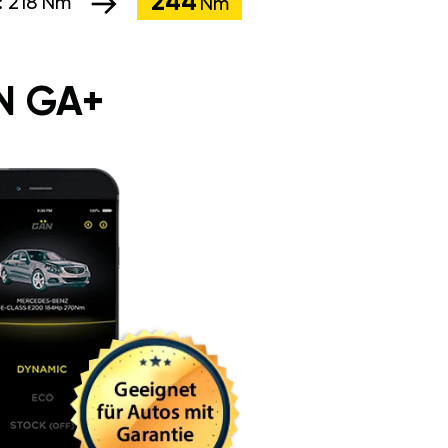
244
:
218 Nm
Nm
N GA+