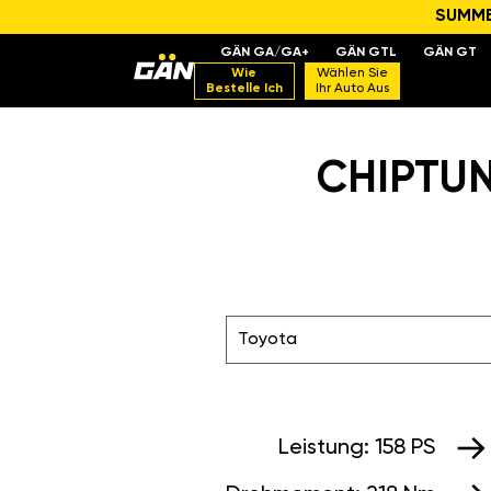
SUMMER
GÄN GA/GA+
GÄN GTL
GÄN GT
Wie
Wählen Sie
Bestelle Ich
Ihr Auto Aus
CHIPTUN
Toyota
Leistung:
158 PS