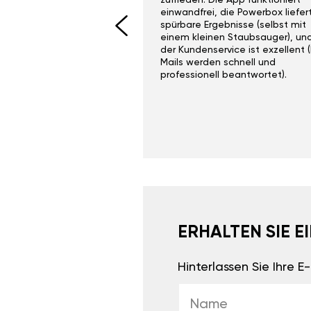
I would recommend this
zufrieden. Die App funktioniert
yone. Gan tuning is
einwandfrei, die Powerbox liefer
 unlike the crappy ones
spürbare Ergebnisse (selbst mit
 on Ebay.
einem kleinen Staubsauger), un
der Kundenservice ist exzellent (
Mails werden schnell und
professionell beantwortet).
ERHALTEN SIE 
Hinterlassen Sie Ihre 