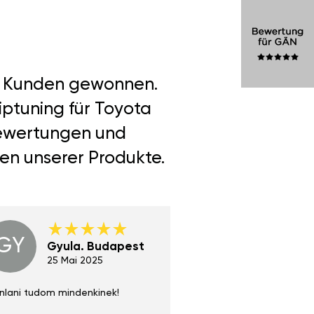
er Kunden gewonnen.
iptuning für Toyota
 Bewertungen und
len unserer Produkte.
GY
GE
Gyula. Budapest
Gerha
Regen
25 Mai 2025
02 Juni 
nlani tudom mindenkinek!
Absolut zu empfehlen