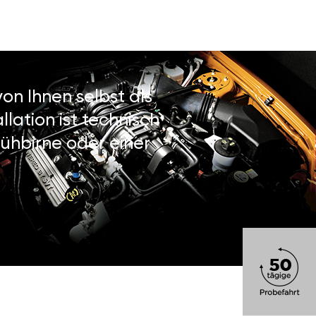
on Ihnen selbst als
lation ist technisch
ühbirne oder einer