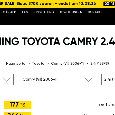
 SALE! Bis zu 370€ sparen – endet am 10.08.26
03
15
GÄN APP
FAQ
EINSTELLUNG
BEWERTUNGEN
KONTAKT
ING TOYOTA CAMRY 2.4I 
Hauptseite
Toyota
Camry (VII) 2006-11
2.4i (158PS)
Camry (VII) 2006-11
2.4i (
177
Leistun
PS