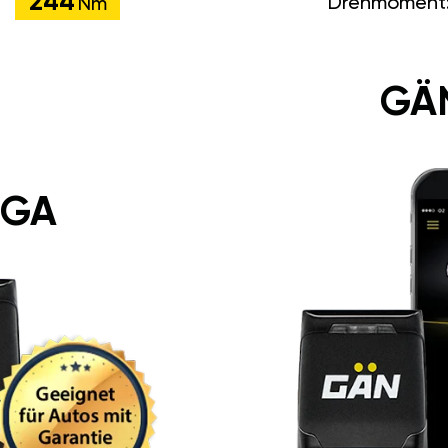
244
Drehmoment
Nm
GÄ
 GA