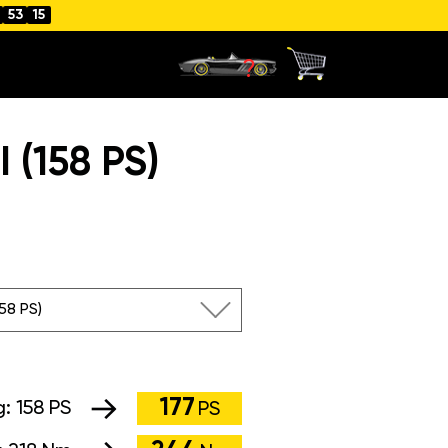
53
14
(158 PS)
158 PS)
177
g:
158 PS
PS