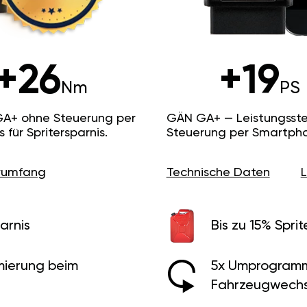
+26
+19
Nm
PS
GA+ ohne Steuerung per
GÄN GA+ — Leistungsste
ür Spritersparnis.
Steuerung per Smartpho
erumfang
Technische Daten
arnis
Bis zu 15% Sprit
ierung beim
5x Umprogramm
Fahrzeugwechs