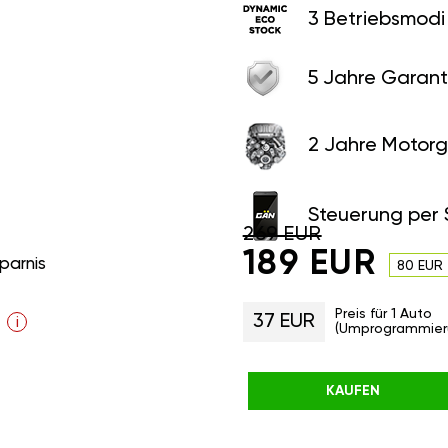
3 Betriebsmodi
5 Jahre Garant
2 Jahre Motorg
Steuerung per
269 EUR
189 EUR
parnis
80 EUR
Preis für 1 Auto
37 EUR
i
(Umprogrammier
KAUFEN