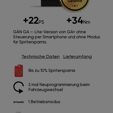
+22
+34
PS
Nm
GÄN GA — Lite-Version von GA+ ohne
Steuerung per Smartphone und ohne Modus
für Spritersparnis.
Technische Daten
Lieferumfang
Bis zu 10% Spritersparnis
2 mal Neuprogrammierung beim
Fahrzeugwechsel
1 Betriebsmodus