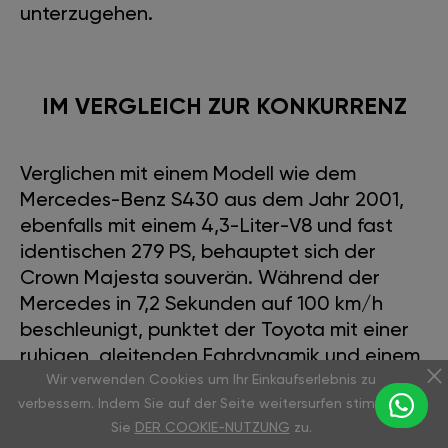
unterzugehen.
IM VERGLEICH ZUR KONKURRENZ
Verglichen mit einem Modell wie dem
Mercedes-Benz S430 aus dem Jahr 2001,
ebenfalls mit einem 4,3-Liter-V8 und fast
identischen 279 PS, behauptet sich der
Crown Majesta souverän. Während der
Mercedes in 7,2 Sekunden auf 100 km/h
beschleunigt, punktet der Toyota mit einer
ruhigen, gleitenden Fahrdynamik und einem
Wir verwenden Cookies um Ihr Einkaufserlebnis zu
Drehmomentvorteil von 430 Nm gegenüber
verbessern. Indem Sie auf der Seite weitersurfen stimmen
400 Nm. Im Innenraum bietet der Crown
Sie
DER COOKIE-NUTZUNG
zu.
klassischen, japanischen Luxus, besonders