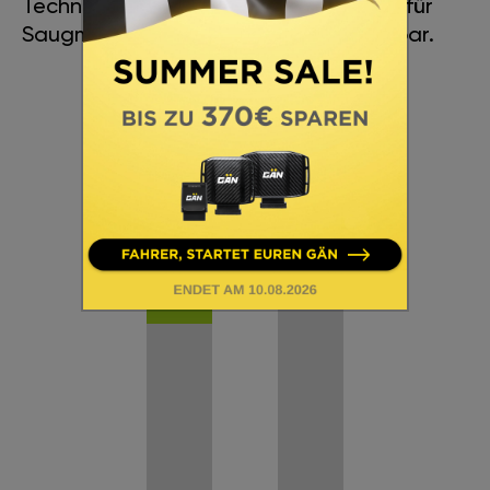
Technologien zur Leistungssteigerung für
Saugmotoren sind jetzt für Sie verfügbar.
+
34
+
Nm
22
HP