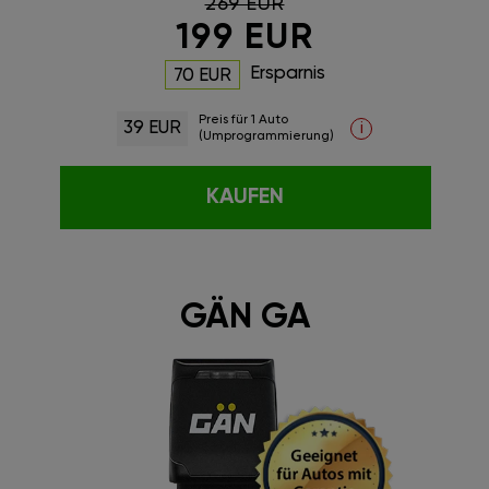
269 EUR
199 EUR
Ersparnis
70 EUR
Preis für 1 Auto
39 EUR
i
(Umprogrammierung)
KAUFEN
GÄN GA