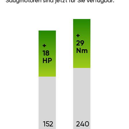
Saugmotoren sind jetzt für Sie verfügbar.
+
29
+
Nm
18
HP
152
240