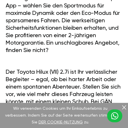
App – wählen Sie den Sportmodus für
maximale Dynamik oder den Eco-Modus für
sparsameres Fahren. Die werkseitigen
Sicherheitsfunktionen bleiben erhalten, und
Sie profitieren von einer 2-jährigen
Motorgarantie. Ein unschlagbares Angebot,
finden Sie nicht?
Der Toyota Hilux (VII) 2.7i ist Ihr verlässlicher
Begleiter – egal, ob bei harter Arbeit oder
einem spontanen Abenteuer. Stellen Sie sich
vor, wie viel mehr dieses Fahrzeug leisten
könnte, mit einem kleinen Schub. Bei GÄN
Wir verwenden Cookies um Ihr Einkaufserlebnis zu
Tuning zeigen wir Ihnen, was möglich ist.
verbessern. Indem Sie auf der Seite weitersurfen stimmen
Lassen Sie den Motor aufheulen und erleben
Sie
DER COOKIE-NUTZUNG
zu.
Sie die wahre Kraft dieses Pick-ups.