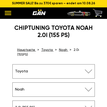
SUMMER SALE! Bis zu 370€ sparen – endet am 10.08.26
CHIPTUNING TOYOTA NOAH
2.0I (155 PS)
Hauptseite
Toyota
Noah
2.0i
(155PS)
Toyota
Noah