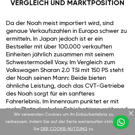
VERGLEICH UND MARKTPOSITION
Da der Noah meist importiert wird, sind
genaue Verkaufszahlen in Europa schwer zu
ermitteln. In Japan jedoch ist er ein
Bestseller mit über 100.000 verkauften
Einheiten jährlich zusammen mit seinem
Schwestermodell Voxy. Im Vergleich zum
Volkswagen Sharan 2.0 TSI mit 150 PS steht
der Noah seinen Mann: Beide bieten
ähnliche Leistung, doch das CVT-Getriebe
des Noah sorgt für ein sanfteres
Fahrerlebnis. Im Innenraum punktet er mit
mehr Platz dank der Schiebetüren, während
Wir verwenden Cookies um Ihr Einkaufserlebnis zu
der Sharan etwas hochwertiger wirkt.
verbessern. Indem Sie auf der Seite weitersurfen stimmen
Preislich kann der Noah aufgrund seiner
Sie
DER COOKIE-NUTZUNG
zu.
Seltenheit etwas teurer sein, doch mit