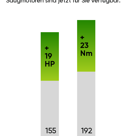
Saugmotoren sind jetzt für Sie verfügbar.
+
23
+
Nm
19
HP
155
192