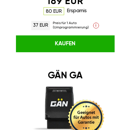
189 EUR
Ersparnis
80 EUR
Preis für 1 Auto
37 EUR
i
(Umprogrammierung)
KAUFEN
GÄN GA