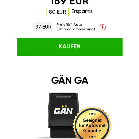
189 EUR
Ersparnis
80 EUR
Preis für 1 Auto
37 EUR
i
(Umprogrammierung)
KAUFEN
GÄN GA