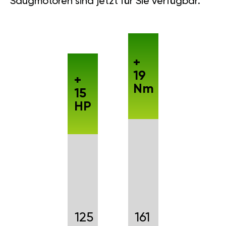
Saugmotoren sind jetzt für Sie verfügbar.
+
19
+
Nm
15
HP
125
161