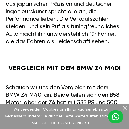
aus japanischer Präzision und deutscher
Ingenieurskunst spricht alle an, die
Performance lieben. Die Verkaufszahlen
steigen, und sein Ruf als tuningfreundliches
Auto macht ihn unwiderstehlich für Fahrer,
die das Fahren als Leidenschaft sehen.
VERGLEICH MIT DEM BMW Z4 M40I
Schauen wir uns den Vergleich mit dem
BMW Z4 M40i an. Beide teilen sich den B58-
Motor, aber der Z4 hat mit 335 PS und 500
Wir verwenden Cookies um Ihr Einkaufserlebnis zu
Nm etwas mehr Leistung und erreicht 100
verbessern. Indem Sie auf der Seite weitersurfen stimmen
km/h in 4,5 Sekunden. Dennoch punktet der
Sie
DER COOKIE-NUTZUNG
zu.
Supra mit mehr Drehmoment und besserer