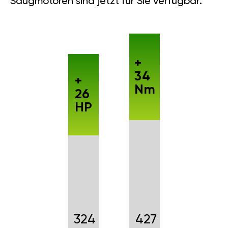
Saugmotoren sind jetzt für Sie verfügbar.
+
34
+
Nm
26
HP
324
427