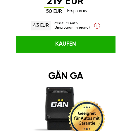
219 EUR
Ersparnis
50 EUR
Preis für 1 Auto
43 EUR
i
(Umprogrammierung)
KAUFEN
GÄN GA