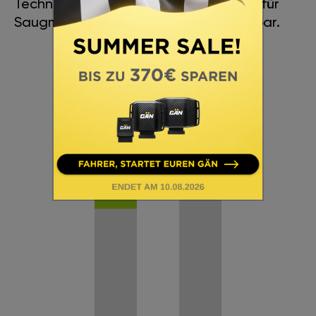
Technologien zur Leistungssteigerung für
Saugmotoren sind jetzt für Sie verfügbar.
+
36
+
Nm
23
HP