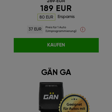
269 EUR
189 EUR
Ersparnis
80 EUR
Preis für 1 Auto
37 EUR
i
(Umprogrammierung)
KAUFEN
GÄN GA