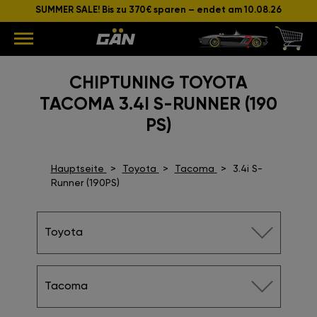
SUMMER SALE! Bis zu 370€ sparen – endet am 10.08.26
CHIPTUNING TOYOTA
TACOMA 3.4I S-RUNNER (190
PS)
Hauptseite
Toyota
Tacoma
3.4i S-
Runner (190PS)
Toyota
Tacoma