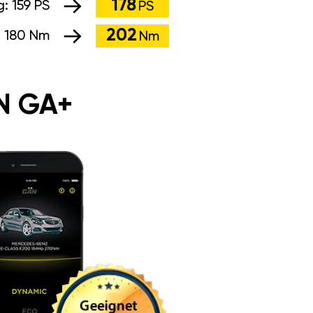
178
g:
159 PS
PS
202
:
180 Nm
Nm
N GA+