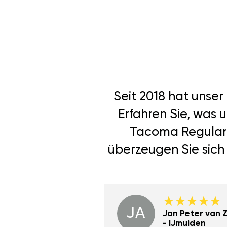
Seit 2018 hat unse
Erfahren Sie, was 
Tacoma Regular 
überzeugen Sie sich 
JA
Dino Wilmot New
Jan Peter van Zi
York
- IJmuiden