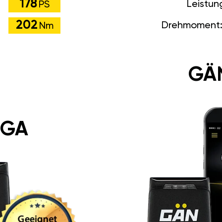
178
Leistun
PS
202
Drehmoment
Nm
GÄ
 GA