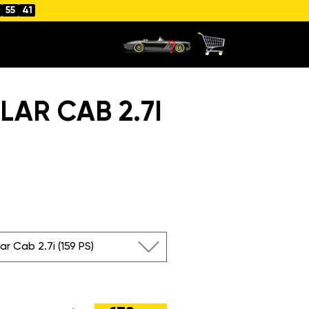
55
40
AR CAB 2.7I
ar Cab 2.7i (159 PS)