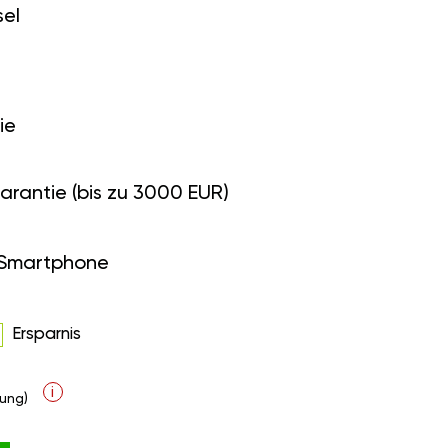
el
ie
arantie (bis zu 3000 EUR)
 Smartphone
Ersparnis
i
ung)