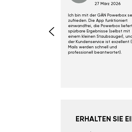
29 Dez 2023
27 März 2026
ith the Gan Ga +
Ich bin mit der GÄN Powerbox se
I would recommend this
zufrieden. Die App funktioniert
yone. Gan tuning is
einwandfrei, die Powerbox liefer
 unlike the crappy ones
spürbare Ergebnisse (selbst mit
 on Ebay.
einem kleinen Staubsauger), un
der Kundenservice ist exzellent (
Mails werden schnell und
professionell beantwortet).
ERHALTEN SIE 