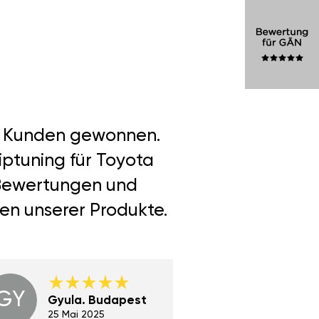
er Kunden gewonnen.
iptuning für Toyota
 Bewertungen und
len unserer Produkte.
GY
GE
Gyula. Budapest
Gerha
Regen
25 Mai 2025