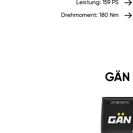
Leistung:
159 PS
Drehmoment:
180 Nm
GÄN