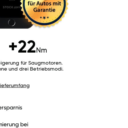
+22
Nm
igerung für Saugmotoren.
ne und drei Betriebsmodi.
Lieferumfang
ersparnis
ierung bei