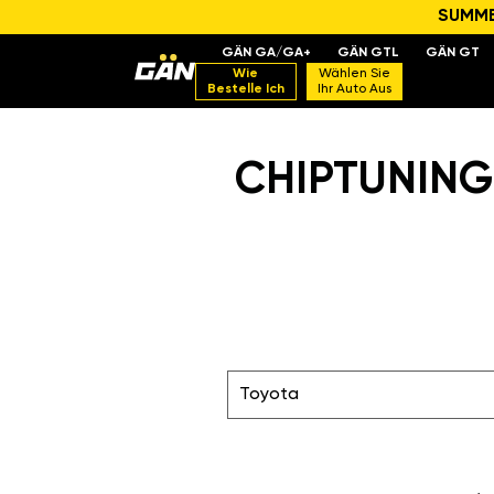
SUMMER
GÄN GA/GA+
GÄN GTL
GÄN GT
Wie
Wählen Sie
Bestelle Ich
Ihr Auto Aus
CHIPTUNING
Toyota