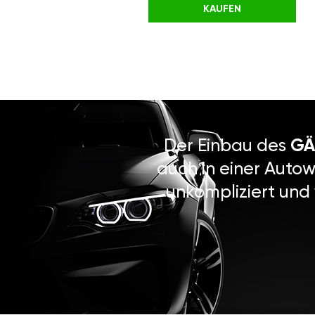
KAUFEN
Der Einbau des
GÄ
auch in einer Autow
unkompliziert und