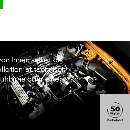
on Ihnen selbst als
lation ist technisch
ühbirne oder einer