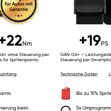
+22
+19
Nm
PS
GA+ ohne Steuerung per
GÄN GA+ — Leistungsste
ür Spritersparnis.
Steuerung per Smartpho
erumfang
Technische Daten
arnis
Bis zu 15% Sprit
ierung beim
5x Umprogramm