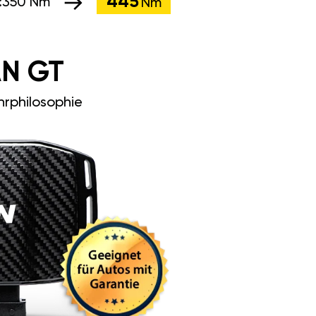
445
:
350 Nm
Nm
N GT
rphilosophie