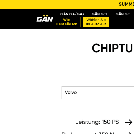
SUMMER
GÄN GA/GA+
GÄN GTL
GÄN GT
Wie
Wählen Sie
Bestelle Ich
Ihr Auto Aus
CHIPTU
Volvo
Leistung:
150 PS