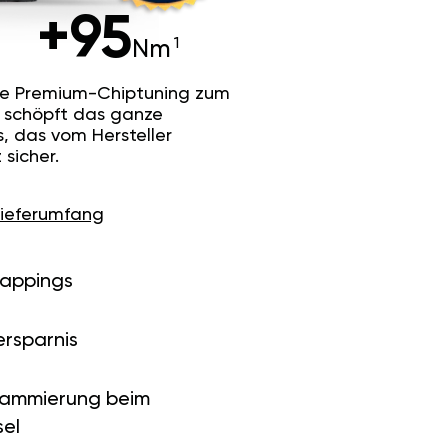
+95
Nm
he Premium-Chiptuning zum
Es schöpft das ganze
s, das vom Hersteller
sicher.
Lieferumfang
Mappings
ersparnis
rammierung beim
el