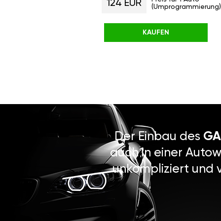
124 EUR
(Umprogrammierung)
KAUFEN
Der Einbau des
GA
auch in einer Autow
unkompliziert und 