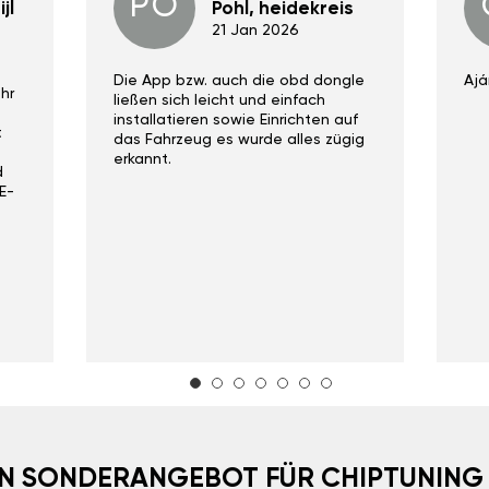
PO
jl
Pohl, heidekreis
21 Jan 2026
Die App bzw. auch die obd dongle
Ajá
hr
ließen sich leicht und einfach
installatieren sowie Einrichten auf
t
das Fahrzeug es wurde alles zügig
erkannt.
d
E-
EIN SONDERANGEBOT FÜR CHIPTUNING