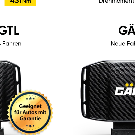
431
Drehmoment
Nm
GTL
GÄ
s Fahren
Neue Fah