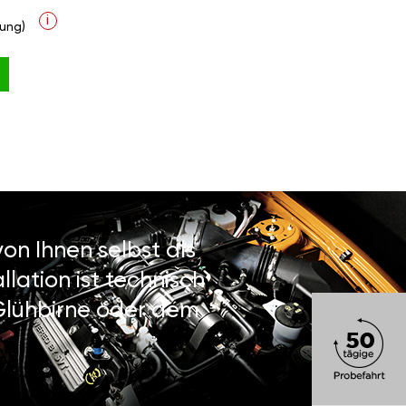
i
ung)
on Ihnen selbst als
lation ist technisch
 Glühbirne oder dem