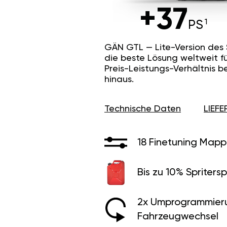
+37
PS
GÄN GTL — Lite-Version des
die beste Lösung weltweit f
Preis-Leistungs-Verhältnis b
hinaus.
Technische Daten
LIEF
18 Finetuning Mapp
Bis zu 10% Spritersp
2x Umprogrammier
Fahrzeugwechsel