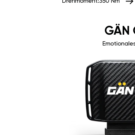
Drehmoment:
350 Nm
GÄN 
Emotionale