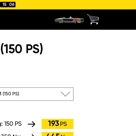
15
05
150 PS)
3 (150 PS)
193
g:
150 PS
PS