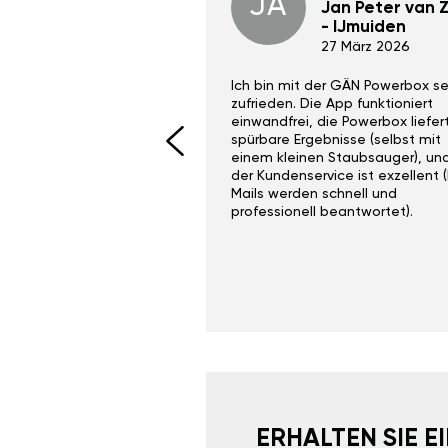
JA
Dino Wilmot New
Jan Peter van Zi
York
- IJmuiden
29 Dez 2023
27 März 2026
ith the Gan Ga +
Ich bin mit der GÄN Powerbox se
I would recommend this
zufrieden. Die App funktioniert
yone. Gan tuning is
einwandfrei, die Powerbox liefer
 unlike the crappy ones
spürbare Ergebnisse (selbst mit
 on Ebay.
einem kleinen Staubsauger), un
der Kundenservice ist exzellent (
Mails werden schnell und
professionell beantwortet).
ERHALTEN SIE 