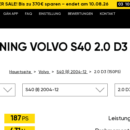
 SALE! Bis zu 370€ sparen – endet am 10.08.26
03
10
GÄN APP
FAQ
EINSTELLUNG
BEWERTUNGEN
KONTAKT
NING VOLVO S40 2.0 D3 (
Hauptseite
Volvo
S40 (II) 2004-12
2.0 D3 (150PS)
S40 (II) 2004-12
2.0 D
187
Leistun
PS