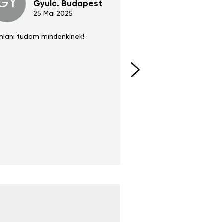
GY
GE
Gyula. Budapest
Gerha
Regen
25 Mai 2025
02 Juni 
nlani tudom mindenkinek!
Absolut zu empfehlen
fühlt sich agiler und sp