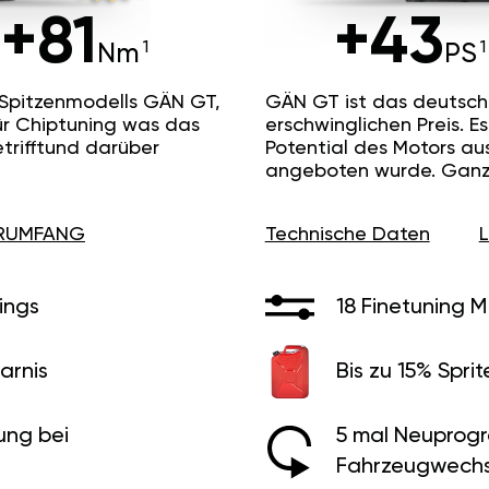
+81
+43
Nm
PS
 Spitzenmodells GÄN GT,
GÄN GT ist das deutsc
ür Chiptuning was das
erschwinglichen Preis. 
etrifftund darüber
Potential des Motors au
angeboten wurde. Ganz 
ERUMFANG
Technische Daten
ings
18 Finetuning 
arnis
Bis zu 15% Sprit
ung bei
5 mal Neuprog
Fahrzeugwechs