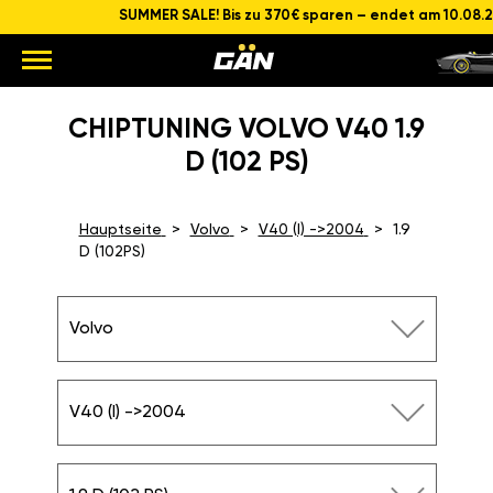
SUMMER SALE! Bis zu 370€ sparen – endet am 10.08.
CHIPTUNING VOLVO V40 1.9
D (102 PS)
Hauptseite
Volvo
V40 (I) ->2004
1.9
D (102PS)
Volvo
V40 (I) ->2004