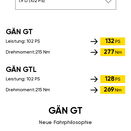
1.9 D (102 PS)
GÄN GT
132
Leistung:
102 PS
PS
277
Drehmoment:
215 Nm
Nm
GÄN GTL
128
Leistung:
102 PS
PS
269
Drehmoment:
215 Nm
Nm
GÄN GT
Neue Fahrphilosophie