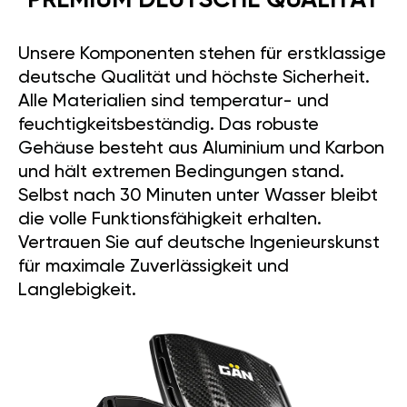
163
340
PS
Nm
Leistung
Drehmoment
*Die Daten wurden für GÄN GT
angegeben.
PREMIUM DEUTSCHE