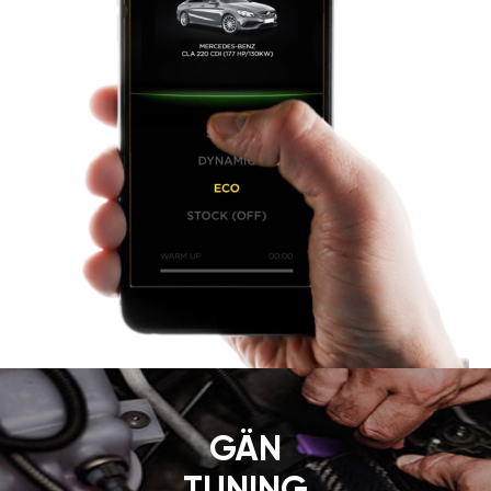
LEISTUNG ZU STEUERN,
IST EINFACH.
Der Modus „SPORT“ ist nur für
die Version GÄN GT verfügbar.
Volle Leistungskontrolle in Ihren
Händen. Die stylische App
macht die Verwendung von
GÄN GT
bequemer. Die App
ermöglicht den Modus an Ihren
individuellen Fahrstil
anzupassen. Sie können die
Modi mit einem Touch schalten.
Leistungszuwachs „SPORT“
oder Spritersparnis „ECO“ –
das entscheiden Sie selbst.