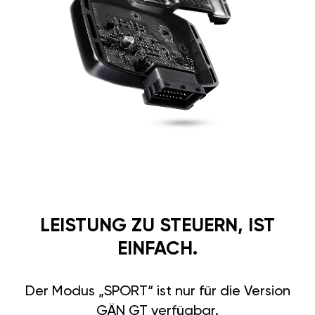
QUALITÄT
Unsere Komponenten stehen für
erstklassige deutsche Qualität
und höchste Sicherheit. Alle
Materialien sind temperatur-
und feuchtigkeitsbeständig.
Das robuste Gehäuse besteht
aus Aluminium und Karbon und
hält extremen Bedingungen
stand. Selbst nach 30 Minuten
unter Wasser bleibt die volle
Funktionsfähigkeit erhalten.
Vertrauen Sie auf deutsche
Ingenieurskunst für maximale
Zuverlässigkeit und