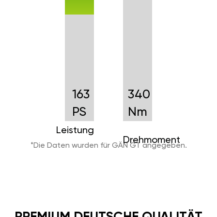
in vollen Zügen genießen
wollen. Sie erhalten immer die
neueste Version der Software
für Ihr Auto, die Sie einfach per
Smartphone aktualisieren
können. Mit GÄN GT sind Sie
immer auf dem neuesten Stand
der Technik.
+
85
+
Nm
35
PS