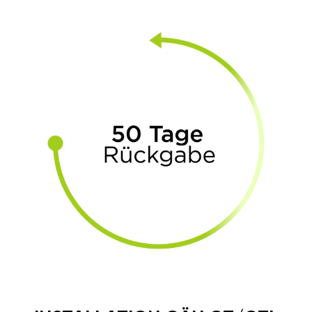
KRAFTSTOFF UND
GELD SPAREN
Unglaublich, aber wahr.
Spritersparnis bis zu 15%. GÄN
GT steigert das Drehmoment
und lässt in den nächst-
höheren Gang schneller
schalten. Dadurch fahren Sie
ruckfrei und sparsam.