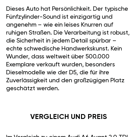
mit einem Tuning von GÄN
Tuning wird er zu einem wahren
Kraftpaket. Lassen Sie sich von
den Möglichkeiten überraschen!
TECHNISCHE DETAILS
UND FAHRERLEBNIS
Unter der Haube arbeitet ein
2,4-Liter-Fünfzylinder-
Turbodiesel, der 163 PS und 340
Nm Drehmoment liefert. Damit
beschleunigt der Wagen in
etwa 9,5 Sekunden auf 100
km/h. Selbst bei schwierigen