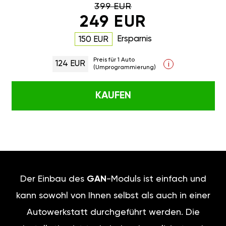
Preis für 1 Auto
124 EUR
i
(Umprogrammierung)
KAUFEN
Der Einbau des
GAN
-Moduls ist
einfach und kann sowohl von
Ihnen selbst als auch in einer
Autowerkstatt durchgeführt
werden. Die Installation ist
technisch unkompliziert und
vergleichbar mit dem Austausch