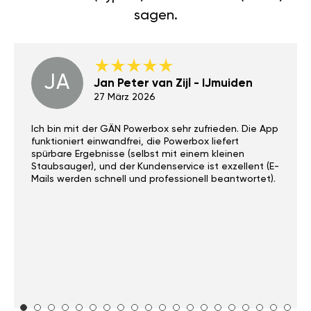
das Chiptuning für Volvo V70
(Typ 24) 2007-16 2.4 D (163PS)
sagen.
JA
Jan Peter van Zijl - IJmuiden
27 März 2026
Ich bin mit der GÄN Powerbox sehr zufrieden. Die App
funktioniert einwandfrei, die Powerbox liefert
spürbare Ergebnisse (selbst mit einem kleinen
Staubsauger), und der Kundenservice ist exzellent (E-
Mails werden schnell und professionell beantwortet).