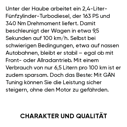
DER VOLVO V70 (TYP
24) 2007-2016 MIT D5
163 PS MOTOR
Sie sind auf der Suche nach
einem zuverlässigen und
leistungsstarken Fahrzeug, das
sowohl für die Familie als auch
für lange Fahrten ideal ist?
Dann sollten Sie den Volvo V70
(Typ 24) mit dem D5-Motor und
163 PS näher kennenlernen.
Dieser schwedische Kombi
vereint Sicherheit, Komfort und
beeindruckende Technik – und