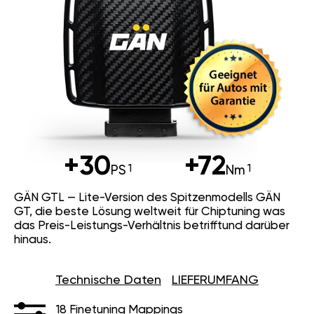
+30
+72
PS
Nm
GÄN GTL — Lite-Version des
Spitzenmodells GÄN GT, die beste
Lösung weltweit für Chiptuning was
das Preis-Leistungs-Verhältnis
betrifftund darüber hinaus.
Technische Daten
LIEFERUMFANG
18 Finetuning Mappings
Bis zu 10% Spritersparnis
2x Umprogrammierung bei