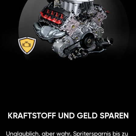
Vergleich von
2
Chiptuning-Methoden
GARANTIERTE
SICHERHEIT
Für diejenigen, die ganz neue
Möglichkeiten ihres Autos ohne
Motorschaden testen möchten.
GÄN GT ist ganz zuverlässig,
deshalb gewähren wir 2 Jahre