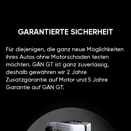
GÄN
TUNING
oder
KENNFELD-
OPTIMIERUNG