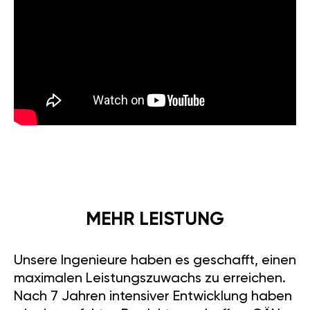
Das Ergebnis: +30% mehr
Leistung. Die herausragenden
Eigenschaften von GÄN GT
machen jede Fahrt zu einem
echten Erlebnis. Erleben Sie den
Spaß am Fahren neu mit
GÄN
GT
. Chiptuning für Volvo V70
(Typ 24) 2007-16 2.4 D (163PS)
stellt sicher, dass Sie jede Fahrt
voll genießen können.