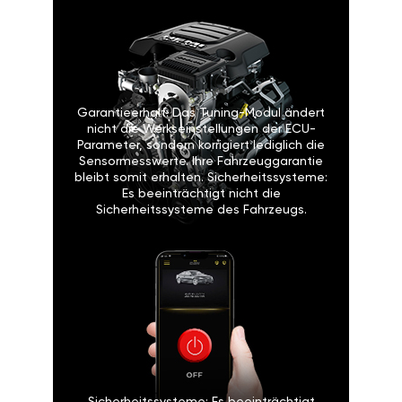
Einfache Installation: Das GAN-
Modul kann leicht von Ihnen selbst
oder in einer Autowerkstatt
eingebaut werden. Die Installation
ist vergleichbar mit dem Wechseln
einer Glühbirne oder Batterie.
Garantieerhalt: Das Tuning-Modul
ändert nicht die Werkseinstellungen
der ECU-Parameter, sondern
korrigiert lediglich die
Sensormesswerte. Ihre
Fahrzeuggarantie bleibt somit
erhalten. Sicherheitssysteme: Es
beeinträchtigt nicht die
Sicherheitssysteme des Fahrzeugs.