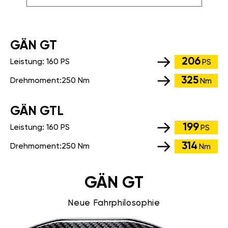
GÄN GT
206
Leistung:
160 PS
PS
325
Drehmoment:
250 Nm
Nm
GÄN GTL
199
Leistung:
160 PS
PS
314
Drehmoment:
250 Nm
Nm
GÄN GT
Neue Fahrphilosophie