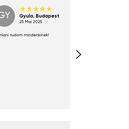
GY
GE
Gyula. Budapest
Gerha
Regen
25 Mai 2025
02 Juni 
nlani tudom mindenkinek!
Absolut zu empfehlen
fühlt sich agiler und sp