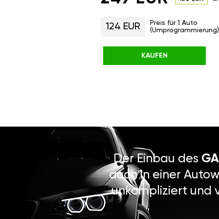
Preis für 1 Auto
124 EUR
(Umprogrammierung)
KAUFEN
Der Einbau des
GA
auch in einer Autow
unkompliziert und 