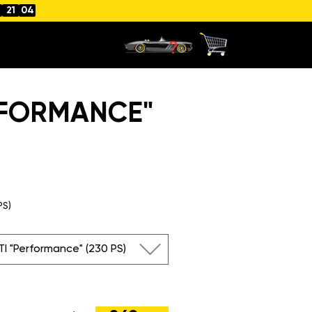
21
04
RFORMANCE"
PS)
TI "Performance" (230 PS)