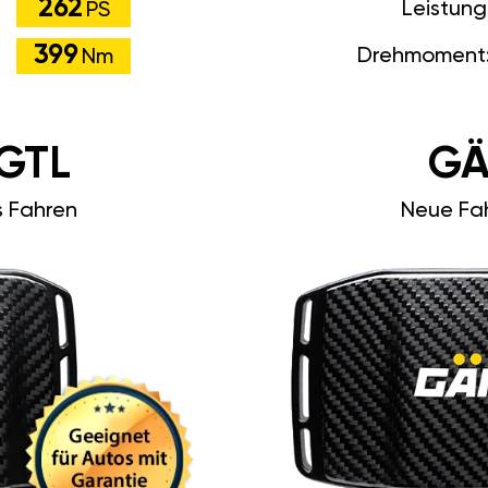
262
Leistung
PS
399
Drehmoment
Nm
GTL
GÄ
s Fahren
Neue Fah