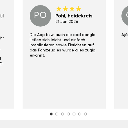
PO
jl
Pohl, heidekreis
21 Jan 2026
Die App bzw. auch die obd dongle
Ajá
hr
ließen sich leicht und einfach
installatieren sowie Einrichten auf
t
das Fahrzeug es wurde alles zügig
erkannt.
d
E-