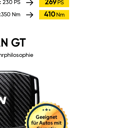
269
:
230 PS
PS
410
:
350 Nm
Nm
N GT
rphilosophie