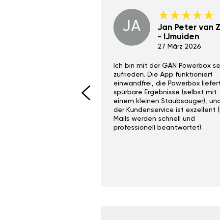
JA
Dino Wilmot New
Jan Peter van Zi
York
- IJmuiden
29 Dez 2023
27 März 2026
ith the Gan Ga +
Ich bin mit der GÄN Powerbox se
I would recommend this
zufrieden. Die App funktioniert
yone. Gan tuning is
einwandfrei, die Powerbox liefer
 unlike the crappy ones
spürbare Ergebnisse (selbst mit
 on Ebay.
einem kleinen Staubsauger), un
der Kundenservice ist exzellent (
Mails werden schnell und
professionell beantwortet).