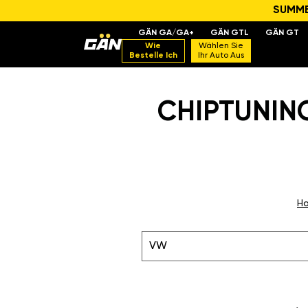
SUMMER
GÄN GA/GA+
GÄN GTL
GÄN GT
Wie
Wählen Sie
Bestelle Ich
Ihr Auto Aus
CHIPTUNIN
Ha
VW