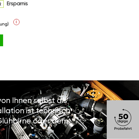
Ersparnis
R
i
ung)
on Ihnen selbst als
lation ist technisch
 Glühbirne oder dem