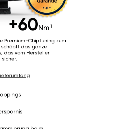
+60
Nm
he Premium-Chiptuning zum
Es schöpft das ganze
s, das vom Hersteller
sicher.
Lieferumfang
Mappings
ersparnis
rammierung beim