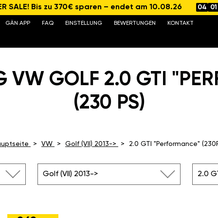
 SALE! Bis zu 370€ sparen – endet am 10.08.26
04
01
GÄN APP
FAQ
EINSTELLUNG
BEWERTUNGEN
KONTAKT
G VW GOLF 2.0 GTI "PE
(230 PS)
uptseite
VW
Golf (VII) 2013->
2.0 GTI "Performance" (230
Golf (VII) 2013->
2.0 G