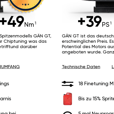
+49
+39
Nm
PS
 Spitzenmodells GÄN GT,
GÄN GT ist das deutsc
ür Chiptuning was das
erschwinglichen Preis. 
etrifftund darüber
Potential des Motors au
angeboten wurde. Ganz 
ERUMFANG
Technische Daten
ings
18 Finetuning 
arnis
Bis zu 15% Sprit
ung bei
5 mal Neuprog