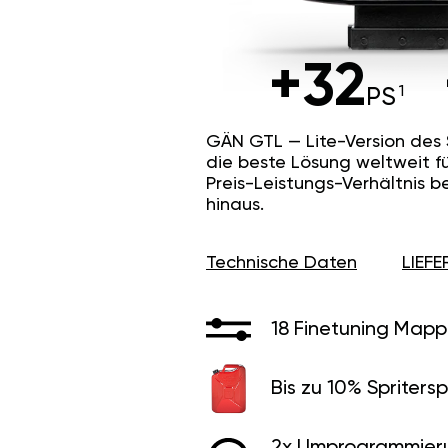
+32
PS
GÄN GTL — Lite-Version des
die beste Lösung weltweit f
Preis-Leistungs-Verhältnis b
hinaus.
Technische Daten
LIEF
18 Finetuning Mapp
Bis zu 10% Spritersp
2x Umprogrammier