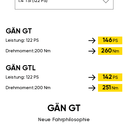
1.4 TSI (122 PS)
GÄN GT
146
Leistung:
122 PS
PS
260
Drehmoment:
200 Nm
Nm
GÄN GTL
142
Leistung:
122 PS
PS
251
Drehmoment:
200 Nm
Nm
GÄN GT
Neue Fahrphilosophie