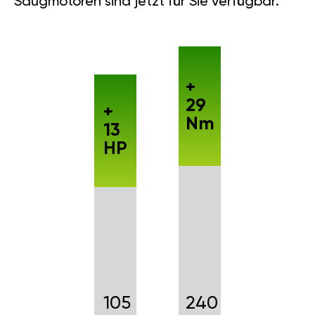
Saugmotoren sind jetzt für Sie verfügbar.
+
29
+
Nm
13
HP
105
240