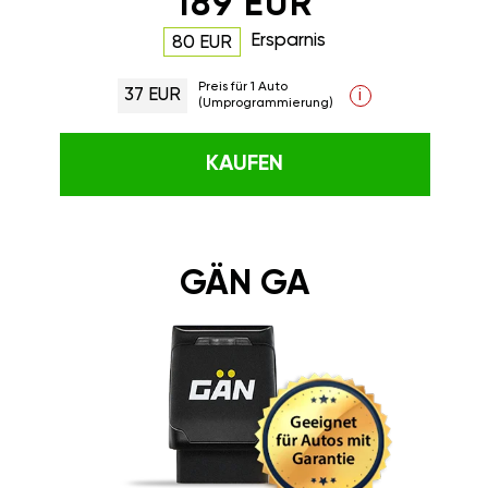
189 EUR
Ersparnis
80 EUR
Preis für 1 Auto
37 EUR
i
(Umprogrammierung)
KAUFEN
GÄN GA