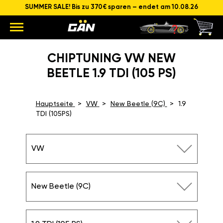
SUMMER SALE! Bis zu 370€ sparen – endet am 10.08.26
CHIPTUNING VW NEW
BEETLE 1.9 TDI (105 PS)
Hauptseite
VW
New Beetle (9C)
1.9
TDI (105PS)
VW
New Beetle (9C)