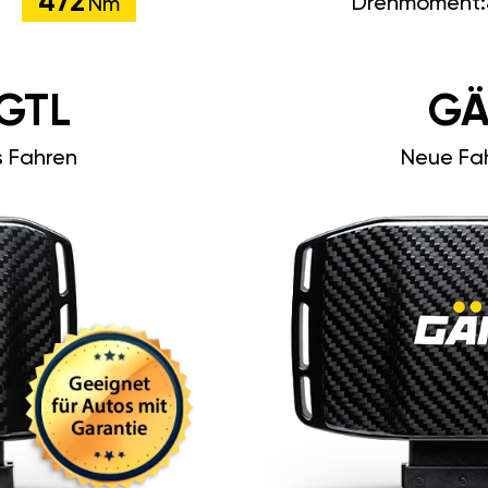
472
Drehmoment:
Nm
GTL
GÄ
s Fahren
Neue Fah