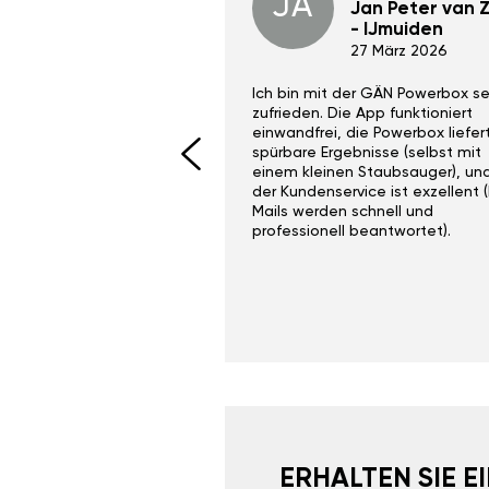
JA
Dino Wilmot New
Jan Peter van Zi
York
- IJmuiden
29 Dez 2023
27 März 2026
ith the Gan Ga +
Ich bin mit der GÄN Powerbox se
I would recommend this
zufrieden. Die App funktioniert
yone. Gan tuning is
einwandfrei, die Powerbox liefer
 unlike the crappy ones
spürbare Ergebnisse (selbst mit
 on Ebay.
einem kleinen Staubsauger), un
der Kundenservice ist exzellent (
Mails werden schnell und
professionell beantwortet).
ERHALTEN SIE 