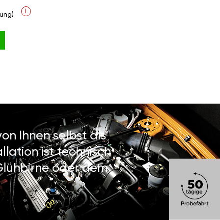
i
ung)
on Ihnen selbst als
lation ist technisch
 Glühbirne oder dem