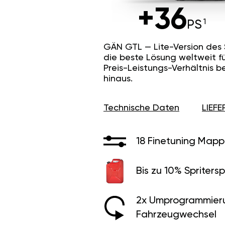
+36
PS
GÄN GTL — Lite-Version des
die beste Lösung weltweit f
Preis-Leistungs-Verhältnis b
hinaus.
Technische Daten
LIEF
18 Finetuning Mapp
Bis zu 10% Spritersp
2x Umprogrammier
Fahrzeugwechsel