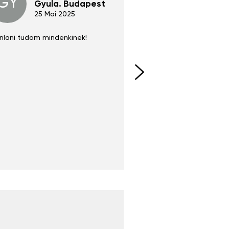
GY
GE
Gyula. Budapest
Gerha
Regen
25 Mai 2025
02 Juni 
nlani tudom mindenkinek!
Absolut zu empfehlen
fühlt sich agiler und sp