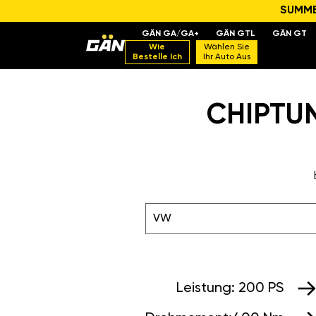
SUMMER
GÄN GA/GA+
GÄN GTL
GÄN GT
Wie
Wählen Sie
Bestelle Ich
Ihr Auto Aus
CHIPTUN
VW
Leistung:
200 PS