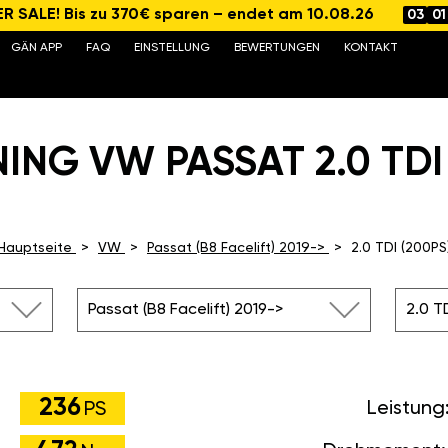
 SALE! Bis zu 370€ sparen – endet am 10.08.26
03
01
GÄN APP
FAQ
EINSTELLUNG
BEWERTUNGEN
KONTAKT
ING VW PASSAT 2.0 TDI 
Hauptseite
VW
Passat (B8 Facelift) 2019->
2.0 TDI (200PS
Passat (B8 Facelift) 2019->
2.0 T
236
Leistung
PS