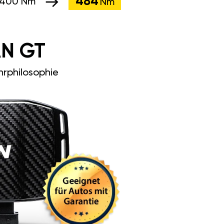
484
400 Nm
Nm
N GT
rphilosophie