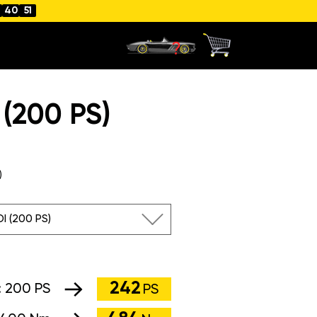
40
50
(200 PS)
)
DI (200 PS)
242
:
200 PS
PS