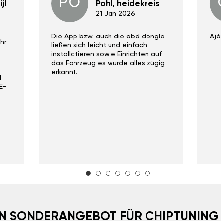
PO
jl
Pohl, heidekreis
21 Jan 2026
Die App bzw. auch die obd dongle
Ajá
hr
ließen sich leicht und einfach
installatieren sowie Einrichten auf
t
das Fahrzeug es wurde alles zügig
erkannt.
d
E-
EIN SONDERANGEBOT FÜR CHIPTUNING