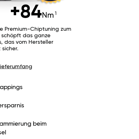
+84
Nm
he Premium-Chiptuning zum
Es schöpft das ganze
s, das vom Hersteller
sicher.
Lieferumfang
Mappings
ersparnis
rammierung beim
el