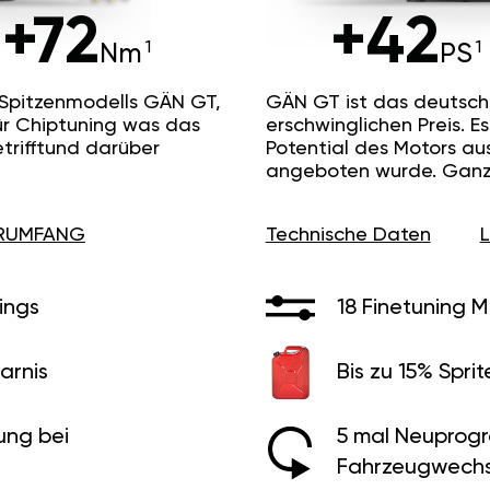
+72
+42
Nm
PS
 Spitzenmodells GÄN GT,
GÄN GT ist das deutsc
ür Chiptuning was das
erschwinglichen Preis. 
etrifftund darüber
Potential des Motors au
angeboten wurde. Ganz 
ERUMFANG
Technische Daten
ings
18 Finetuning 
arnis
Bis zu 15% Sprit
ung bei
5 mal Neuprog
Fahrzeugwechs