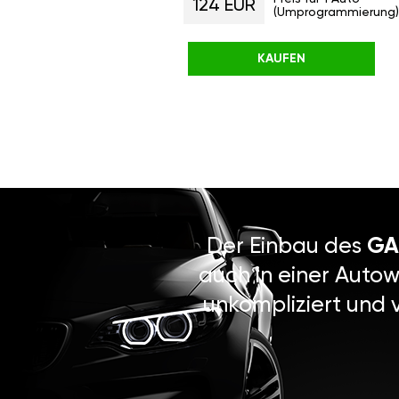
124 EUR
(Umprogrammierung)
KAUFEN
Der Einbau des
GA
auch in einer Autow
unkompliziert und 