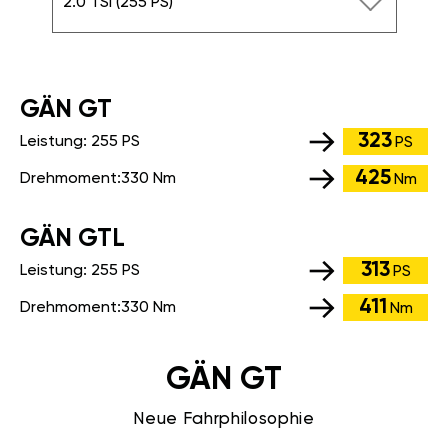
2.0 TSI (255 PS)
GÄN GT
323
Leistung:
255 PS
PS
425
Drehmoment:
330 Nm
Nm
GÄN GTL
313
Leistung:
255 PS
PS
411
Drehmoment:
330 Nm
Nm
GÄN GT
Neue Fahrphilosophie