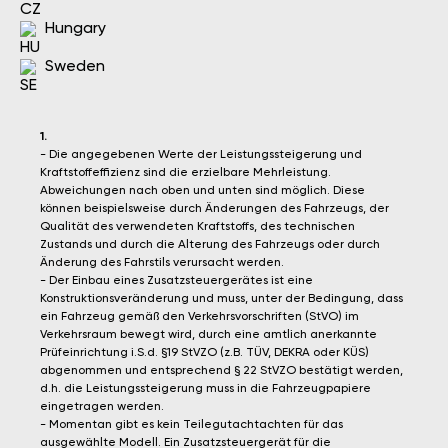
Hungary
Sweden
1.
- Die angegebenen Werte der Leistungssteigerung und
Kraftstoffeffizienz sind die erzielbare Mehrleistung.
Abweichungen nach oben und unten sind möglich. Diese
können beispielsweise durch Änderungen des Fahrzeugs, der
Qualität des verwendeten Kraftstoffs, des technischen
Zustands und durch die Alterung des Fahrzeugs oder durch
Änderung des Fahrstils verursacht werden.
- Der Einbau eines Zusatzsteuergerätes ist eine
Konstruktionsveränderung und muss, unter der Bedingung, dass
ein Fahrzeug gemäß den Verkehrsvorschriften (StVO) im
Verkehrsraum bewegt wird, durch eine amtlich anerkannte
Prüfeinrichtung i.S.d. §19 StVZO (z.B. TÜV, DEKRA oder KÜS)
abgenommen und entsprechend § 22 StVZO bestätigt werden,
d.h. die Leistungssteigerung muss in die Fahrzeugpapiere
eingetragen werden.
- Momentan gibt es kein Teilegutachtachten für das
ausgewählte Modell. Ein Zusatzsteuergerät für die