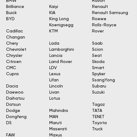
BMW
Ravon
Brilliance
Kaiyi
Renault
Buick
KIA
Renault Samsung
BYD
King Long
Roewe
Koenigsegg
Rolls-Royce
Cadillac
KTM
Rover
Changan
Chery
Lada
Saab
Chevrolet
Lamborghini
Scion
Chrysler
Lancia
Seat
Citroen
Land Rover
Skoda
CMC
LDV
Smart
Cupra
Lexus
Spyker
Lifan
SsangYong
Dacia
Lincoln
Subaru
Daewoo
Livan
Suzuki
Daihatsu
Lotus
Datsun
Tagaz
Dodge
Mahindra
TATA
Dongfeng
MAN
TENET
DS
Maruti
Toyota
Maserati
Truck
FAW
Maxus