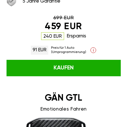
5 Jahre Garantie
699 EUR
459 EUR
Ersparnis
240 EUR
Preis für 1 Auto
91 EUR
i
(Umprogrammierung)
KAUFEN
GÄN GTL
Emotionales Fahren