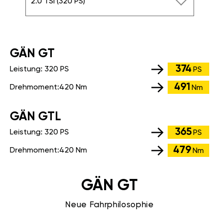
2.0 TSI (320 PS)
GÄN GT
374
Leistung:
320 PS
PS
491
Drehmoment:
420 Nm
Nm
GÄN GTL
365
Leistung:
320 PS
PS
479
Drehmoment:
420 Nm
Nm
GÄN GT
Neue Fahrphilosophie