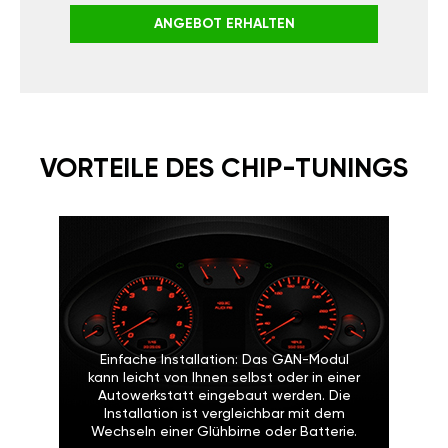
ANGEBOT ERHALTEN
VORTEILE DES CHIP-TUNINGS
Einfache Installation: Das GAN-Modul
kann leicht von Ihnen selbst oder in einer
Autowerkstatt eingebaut werden. Die
Installation ist vergleichbar mit dem
Wechseln einer Glühbirne oder Batterie.