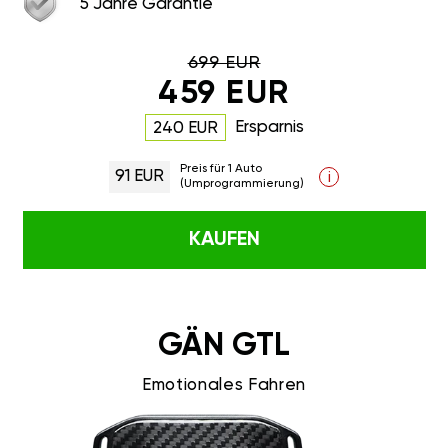
5 Jahre Garantie
699 EUR
459 EUR
Ersparnis
240 EUR
Preis für 1 Auto
91 EUR
i
(Umprogrammierung)
KAUFEN
GÄN GTL
Emotionales Fahren