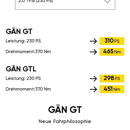
2.0 TFSI (230 PS)
GÄN GT
310
Leistung:
230 PS
PS
465
Drehmoment:
370 Nm
Nm
GÄN GTL
298
Leistung:
230 PS
PS
451
Drehmoment:
370 Nm
Nm
GÄN GT
Neue Fahrphilosophie