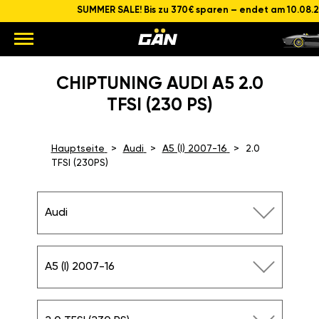
SUMMER SALE! Bis zu 370€ sparen – endet am 10.08.
CHIPTUNING AUDI A5 2.0
TFSI (230 PS)
Hauptseite
Audi
A5 (I) 2007-16
2.0
TFSI (230PS)
Audi
A5 (I) 2007-16