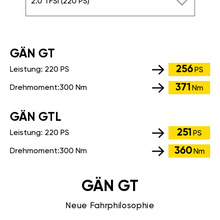
2.0 TFSI (220 PS)
GÄN GT
256
Leistung:
220 PS
PS
371
Drehmoment:
300 Nm
Nm
GÄN GTL
251
Leistung:
220 PS
PS
360
Drehmoment:
300 Nm
Nm
GÄN GT
Neue Fahrphilosophie