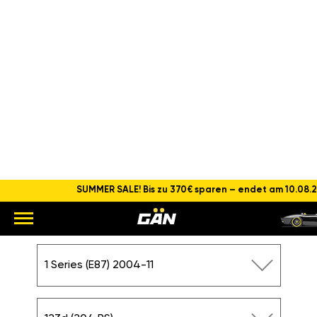
SUMMER SALE! Bis zu 370€ sparen – endet am 10.08.
CHIPTUNING BMW 1 SERIES
123D (204 PS)
Hauptseite
BMW
1 Series (E87) 2004-11
123d (204PS)
BMW
1 Series (E87) 2004-11