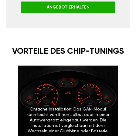
ANGEBOT ERHALTEN
VORTEILE DES CHIP-TUNINGS
Einfache Installation: Das GAN-Modul
kann leicht von Ihnen selbst oder in einer
Autowerkstatt eingebaut werden. Die
Installation ist vergleichbar mit dem
Wechseln einer Glühbirne oder Batterie.