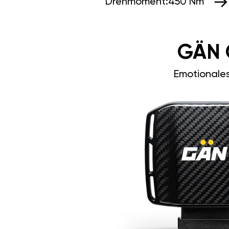
Drehmoment:
450 Nm
GÄN 
Emotionale