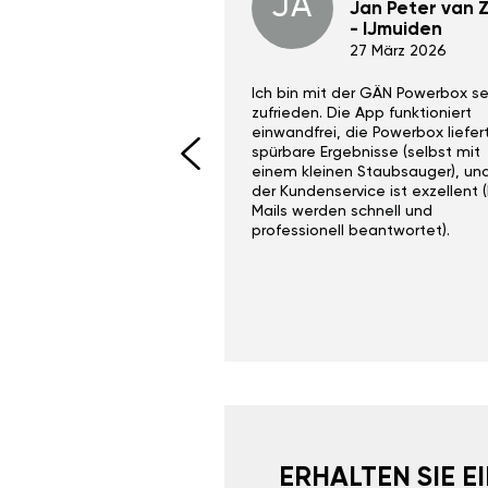
JA
Dino Wilmot New
Jan Peter van Zi
York
- IJmuiden
29 Dez 2023
27 März 2026
ith the Gan Ga +
Ich bin mit der GÄN Powerbox se
I would recommend this
zufrieden. Die App funktioniert
yone. Gan tuning is
einwandfrei, die Powerbox liefer
 unlike the crappy ones
spürbare Ergebnisse (selbst mit
 on Ebay.
einem kleinen Staubsauger), un
der Kundenservice ist exzellent (
Mails werden schnell und
professionell beantwortet).
ERHALTEN SIE 