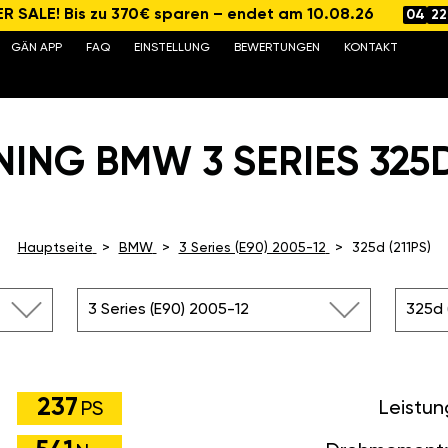
 SALE! Bis zu 370€ sparen – endet am 10.08.26
04
22
GÄN APP
FAQ
EINSTELLUNG
BEWERTUNGEN
KONTAKT
ING BMW 3 SERIES 325D 
Hauptseite
BMW
3 Series (E90) 2005-12
325d (211PS)
3 Series (E90) 2005-12
325d (
237
Leistun
PS