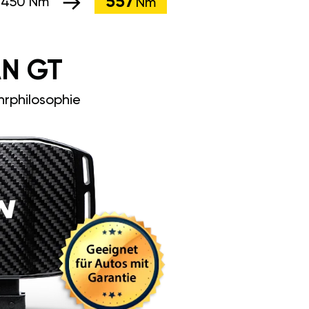
557
:
450 Nm
Nm
N GT
rphilosophie