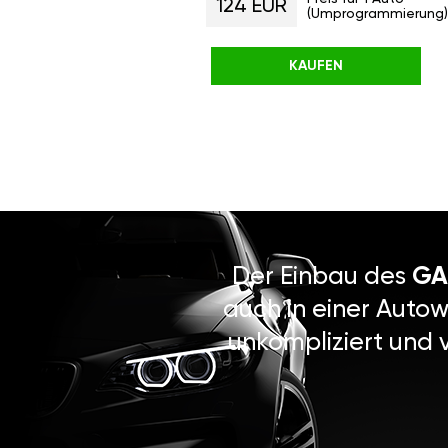
124 EUR
(Umprogrammierung)
KAUFEN
Der Einbau des
GA
auch in einer Autow
unkompliziert und 