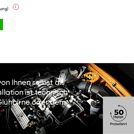
i
ung)
on Ihnen selbst als
lation ist technisch
 Glühbirne oder dem