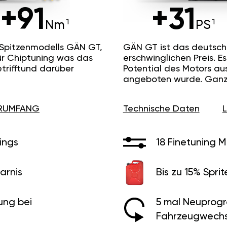
+91
+31
Nm
PS
 Spitzenmodells GÄN GT,
GÄN GT ist das deutsc
ür Chiptuning was das
erschwinglichen Preis. 
etrifftund darüber
Potential des Motors au
angeboten wurde. Ganz 
ERUMFANG
Technische Daten
ings
18 Finetuning 
arnis
Bis zu 15% Sprit
ung bei
5 mal Neuprog
Fahrzeugwechs