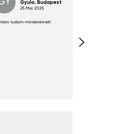
GY
GE
Gyula. Budapest
Gerha
Regen
25 Mai 2025
02 Juni 
nlani tudom mindenkinek!
Absolut zu empfehlen
fühlt sich agiler und sp