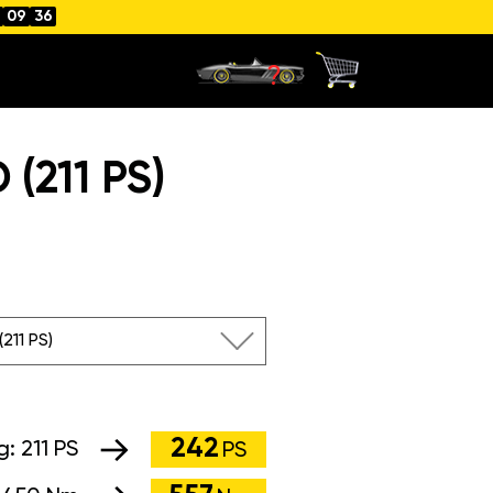
09
35
(211 PS)
211 PS)
242
g:
211 PS
PS