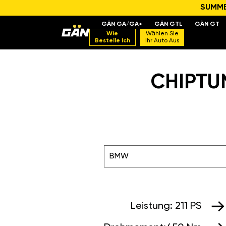
SUMMER
GÄN GA/GA+
GÄN GTL
GÄN GT
Wie
Wählen Sie
Bestelle Ich
Ihr Auto Aus
CHIPTUN
BMW
Leistung:
211 PS