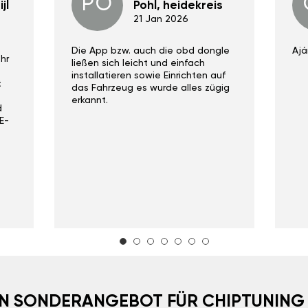
PO
jl
Pohl, heidekreis
21 Jan 2026
Die App bzw. auch die obd dongle
Ajá
hr
ließen sich leicht und einfach
installatieren sowie Einrichten auf
t
das Fahrzeug es wurde alles zügig
erkannt.
d
E-
EIN SONDERANGEBOT FÜR CHIPTUNING