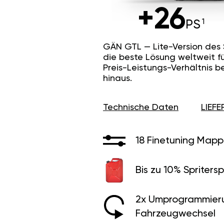
+26
PS
GÄN GTL — Lite-Version des
die beste Lösung weltweit f
Preis-Leistungs-Verhältnis b
hinaus.
Technische Daten
LIEF
18 Finetuning Mapp
Bis zu 10% Spritersp
2x Umprogrammier
Fahrzeugwechsel