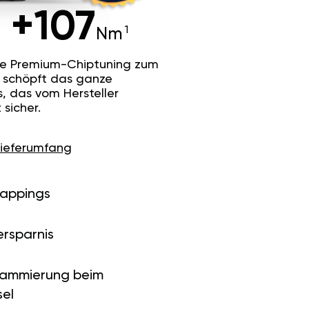
+107
Nm
he Premium-Chiptuning zum
Es schöpft das ganze
s, das vom Hersteller
sicher.
Lieferumfang
Mappings
ersparnis
rammierung beim
el