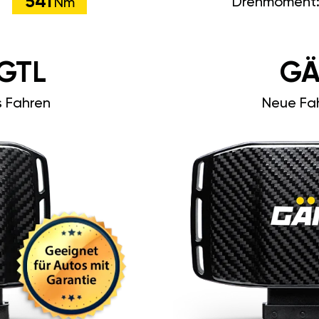
541
Drehmoment
Nm
GTL
GÄ
s Fahren
Neue Fah