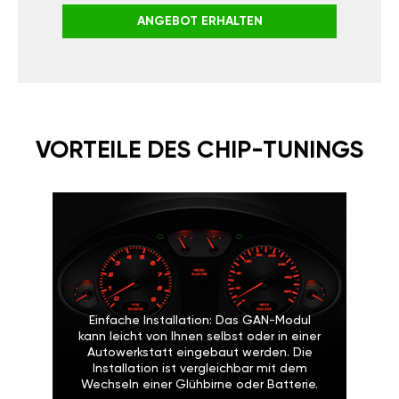
ANGEBOT ERHALTEN
VORTEILE DES CHIP-TUNINGS
Einfache Installation: Das GAN-Modul
kann leicht von Ihnen selbst oder in einer
Autowerkstatt eingebaut werden. Die
Installation ist vergleichbar mit dem
Wechseln einer Glühbirne oder Batterie.