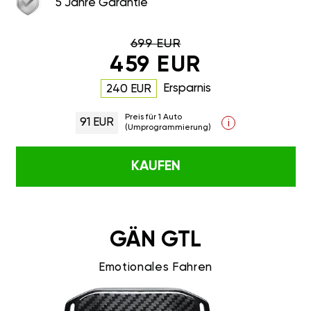
5 Jahre Garantie
699 EUR
459 EUR
Ersparnis
240 EUR
Preis für 1 Auto
91 EUR
i
(Umprogrammierung)
KAUFEN
GÄN GTL
Emotionales Fahren