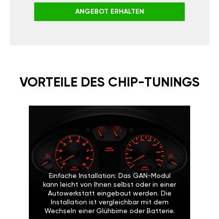
ANGEBOT ERHALTEN
VORTEILE DES CHIP-TUNINGS
Einfache Installation: Das GAN-Modul
kann leicht von Ihnen selbst oder in einer
Autowerkstatt eingebaut werden. Die
Installation ist vergleichbar mit dem
Wechseln einer Glühbirne oder Batterie.