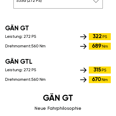
535d (272 PS)
GÄN GT
322
Leistung:
272 PS
PS
689
Drehmoment:
560 Nm
Nm
GÄN GTL
315
Leistung:
272 PS
PS
670
Drehmoment:
560 Nm
Nm
GÄN GT
Neue Fahrphilosophie