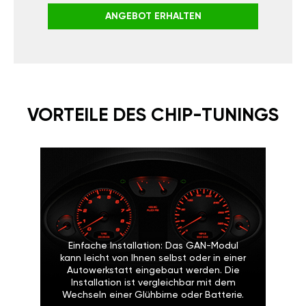
ANGEBOT ERHALTEN
VORTEILE DES CHIP-TUNINGS
Einfache Installation: Das GAN-Modul
kann leicht von Ihnen selbst oder in einer
Autowerkstatt eingebaut werden. Die
Installation ist vergleichbar mit dem
Wechseln einer Glühbirne oder Batterie.