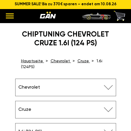
SUMMER SALE! Bis zu 370€ sparen – endet am 10.08.26
CHIPTUNING CHEVROLET
CRUZE 1.6I (124 PS)
Hauptseite
Chevrolet
Cruze
1.6i
(124PS)
Chevrolet
Cruze