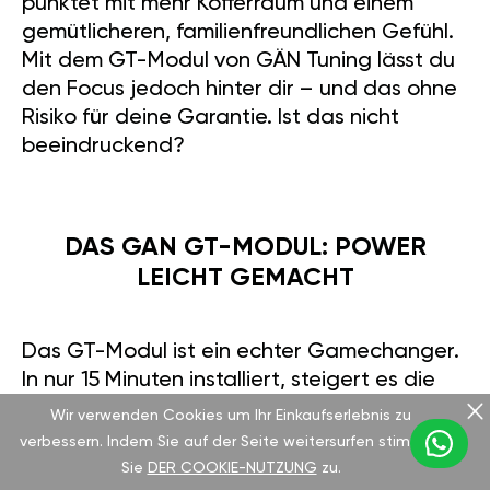
punktet mit mehr Kofferraum und einem
gemütlicheren, familienfreundlichen Gefühl.
Mit dem GT-Modul von GÄN Tuning lässt du
den Focus jedoch hinter dir – und das ohne
Risiko für deine Garantie. Ist das nicht
beeindruckend?
DAS GAN GT-MODUL: POWER
LEICHT GEMACHT
Das GT-Modul ist ein echter Gamechanger.
In nur 15 Minuten installiert, steigert es die
Leistung auf etwa 160 PS. Per Handy-App
Wir verwenden Cookies um Ihr Einkaufserlebnis zu
kannst du zwischen Sportmodus für
verbessern. Indem Sie auf der Seite weitersurfen stimmen
maximalen Fahrspaß und Eco-Modus für
Sie
DER COOKIE-NUTZUNG
zu.