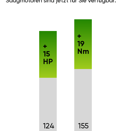
Saugmotoren sind jetzt für Sie verfügbar.
+
19
+
Nm
15
HP
124
155