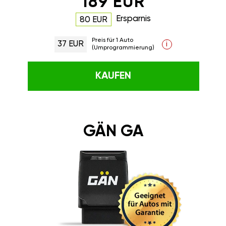
189 EUR
Ersparnis
80 EUR
Preis für 1 Auto
37 EUR
i
(Umprogrammierung)
KAUFEN
GÄN GA