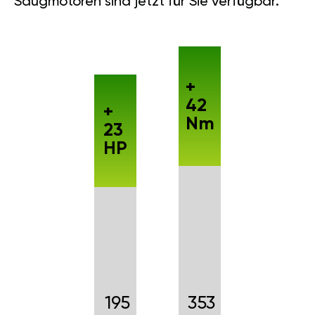
Saugmotoren sind jetzt für Sie verfügbar.
+
42
+
Nm
23
HP
195
353