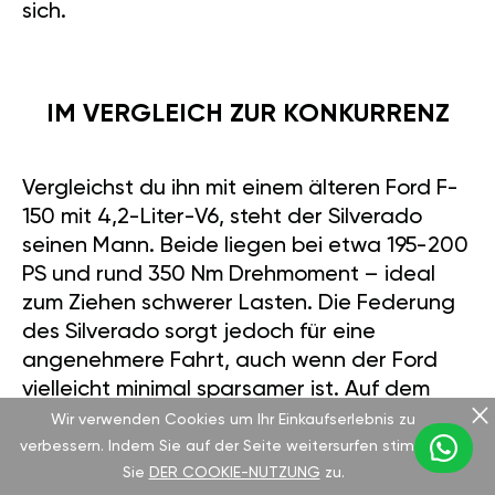
sich.
IM VERGLEICH ZUR KONKURRENZ
Vergleichst du ihn mit einem älteren Ford F-
150 mit 4,2-Liter-V6, steht der Silverado
seinen Mann. Beide liegen bei etwa 195-200
PS und rund 350 Nm Drehmoment – ideal
zum Ziehen schwerer Lasten. Die Federung
des Silverado sorgt jedoch für eine
angenehmere Fahrt, auch wenn der Ford
vielleicht minimal sparsamer ist. Auf dem
Gebrauchtmarkt kosten beide je nach
Wir verwenden Cookies um Ihr Einkaufserlebnis zu
Zustand zwischen 10.000 und 15.000 €. Im
verbessern. Indem Sie auf der Seite weitersurfen stimmen
Sie
DER COOKIE-NUTZUNG
zu.
Innenraum ist der Silverado zweckmäßig und