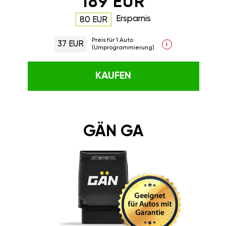
189 EUR
Ersparnis
80 EUR
Preis für 1 Auto
37 EUR
i
(Umprogrammierung)
KAUFEN
GÄN GA