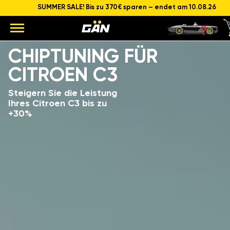
SUMMER SALE! Bis zu 370€ sparen – endet am 10.08.26
Modell
Hubraum und Leistung des Motors
CHIPTUNING FÜR
CITROEN C3
Steigern Sie die Leistung
Ihres Citroen C3 bis zu
+30%