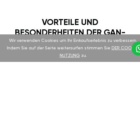
VORTEILE UND
BESONDERHEITEN DER GAN-
Wir verwenden Cookies um Ihr Einkaufserlebnis zu verbessern.
EINSTELLUNG
Indem Sie auf der Seite weitersurfen stimmen Sie
DER COOKIE-
NUTZUNG
zu.
Citroen C3 ist seit langem für seine
Zuverlässigkeit und Komfort bekannt. Das
Chiptuning des deutschen Herstellers GAN hilft
Ihnen, das volle Potenzial Ihres Fahrzeugs zu
entfalten, ohne die Garantie zu verlieren.
Geeignet für alle Motortypen und einfach zu
installieren.
VORTEILE DES GAN-
TUNING-MODULS: