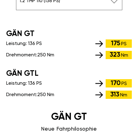
1.2 THP 110 (136 PS)
GÄN GT
175
Leistung:
136 PS
PS
323
Drehmoment:
250 Nm
Nm
GÄN GTL
170
Leistung:
136 PS
PS
313
Drehmoment:
250 Nm
Nm
GÄN GT
Neue Fahrphilosophie