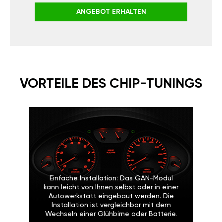
ANGEBOT ERHALTEN
VORTEILE DES CHIP-TUNINGS
Einfache Installation: Das GAN-Modul
kann leicht von Ihnen selbst oder in einer
Autowerkstatt eingebaut werden. Die
Installation ist vergleichbar mit dem
Wechseln einer Glühbirne oder Batterie.