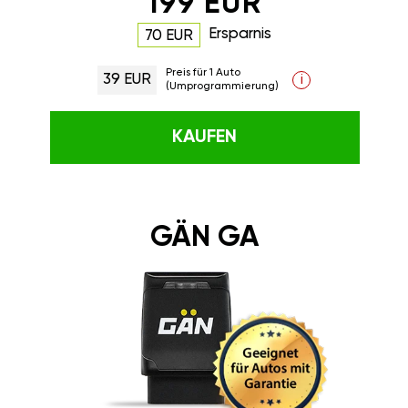
199 EUR
Ersparnis
70 EUR
Preis für 1 Auto
39 EUR
i
(Umprogrammierung)
KAUFEN
GÄN GA