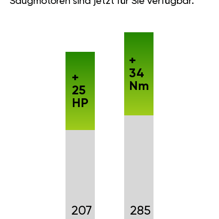
Saugmotoren sind jetzt für Sie verfügbar.
+
34
+
Nm
25
HP
207
285