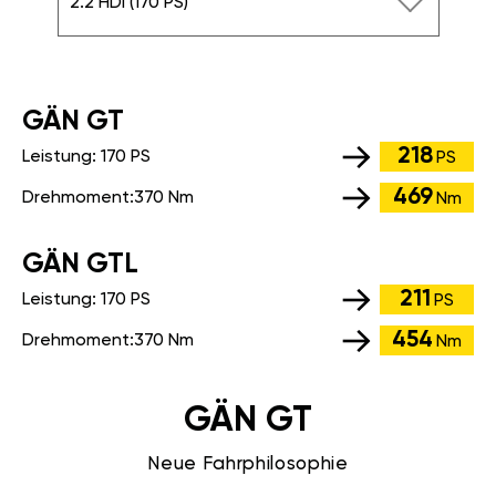
2.2 HDI (170 PS)
GÄN GT
218
Leistung:
170 PS
PS
469
Drehmoment:
370 Nm
Nm
GÄN GTL
211
Leistung:
170 PS
PS
454
Drehmoment:
370 Nm
Nm
GÄN GT
Neue Fahrphilosophie