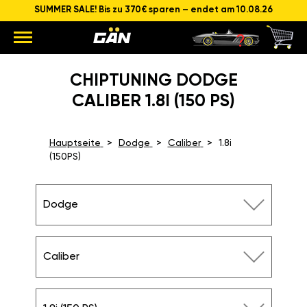
SUMMER SALE! Bis zu 370€ sparen – endet am 10.08.26
CHIPTUNING DODGE
CALIBER 1.8I (150 PS)
Hauptseite
Dodge
Caliber
1.8i
(150PS)
Dodge
Caliber