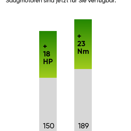
Saugmotoren sind jetzt für Sie verfügbar.
+
23
+
Nm
18
HP
150
189