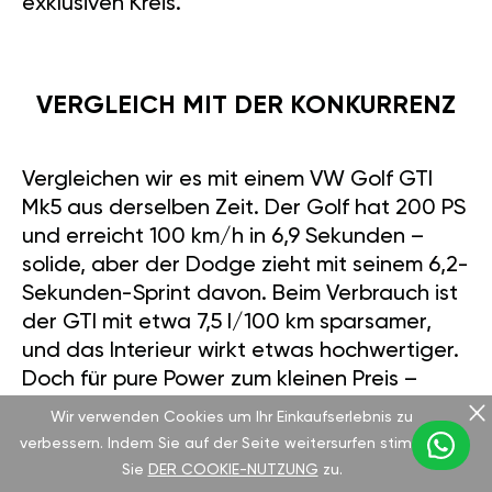
exklusiven Kreis.
VERGLEICH MIT DER KONKURRENZ
Vergleichen wir es mit einem VW Golf GTI
Mk5 aus derselben Zeit. Der Golf hat 200 PS
und erreicht 100 km/h in 6,9 Sekunden –
solide, aber der Dodge zieht mit seinem 6,2-
Sekunden-Sprint davon. Beim Verbrauch ist
der GTI mit etwa 7,5 l/100 km sparsamer,
und das Interieur wirkt etwas hochwertiger.
Doch für pure Power zum kleinen Preis –
gebrauchte Caliber gibt’s für 8.000-12.000
Wir verwenden Cookies um Ihr Einkaufserlebnis zu
€, der Golf liegt bei 10.000-14.000 € – ist
verbessern. Indem Sie auf der Seite weitersurfen stimmen
der Dodge unschlagbar. Mit unserem Tuning
Sie
DER COOKIE-NUTZUNG
zu.