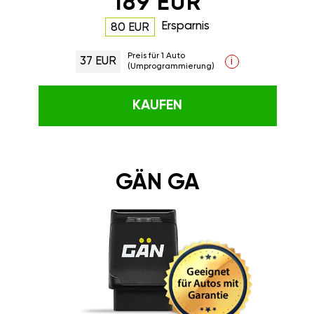
189 EUR
Ersparnis
80 EUR
Preis für 1 Auto
37 EUR
i
(Umprogrammierung)
KAUFEN
GÄN GA