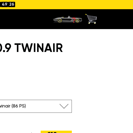
49
26
.9 TWINAIR
inair (86 PS)