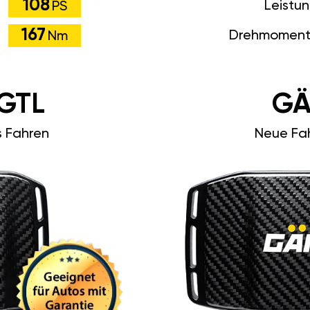
108
Leistu
PS
167
Drehmoment
Nm
GTL
GÄ
s Fahren
Neue Fah