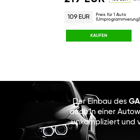
Preis für 1 Auto
109 EUR
(Umprogrammierung)
KAUFEN
Der Einbau des
GA
auch in einer Autow
unkompliziert und 