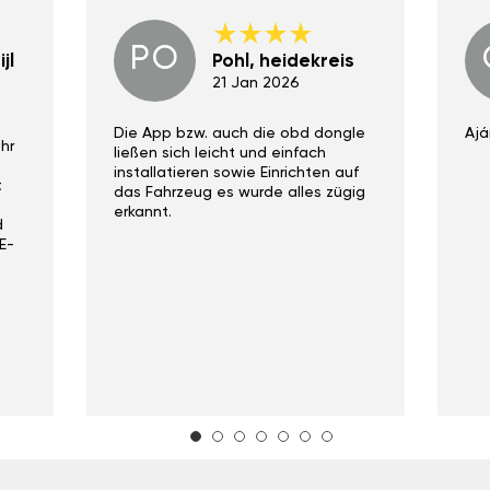
PO
jl
Pohl, heidekreis
21 Jan 2026
Die App bzw. auch die obd dongle
Ajá
hr
ließen sich leicht und einfach
installatieren sowie Einrichten auf
t
das Fahrzeug es wurde alles zügig
erkannt.
d
E-