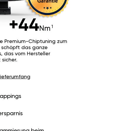
+44
Nm
he Premium-Chiptuning zum
Es schöpft das ganze
s, das vom Hersteller
sicher.
Lieferumfang
Mappings
ersparnis
rammierung beim