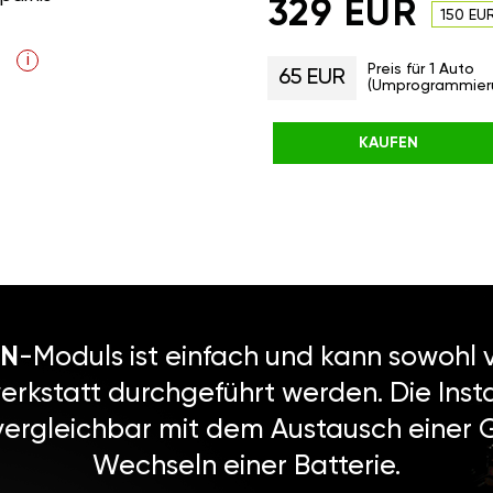
329 EUR
150 EU
i
Preis für 1 Auto
65 EUR
(Umprogrammier
KAUFEN
N
-Moduls ist einfach und kann sowohl v
erkstatt durchgeführt werden. Die Instal
vergleichbar mit dem Austausch einer
Wechseln einer Batterie.