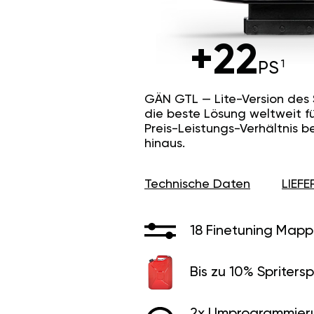
+22
PS
GÄN GTL — Lite-Version des
die beste Lösung weltweit f
Preis-Leistungs-Verhältnis b
hinaus.
Technische Daten
LIEF
18 Finetuning Mapp
Bis zu 10% Spritersp
2x Umprogrammier