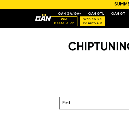
SUMMER
GÄN GA/GA+
GÄN GTL
GÄN GT
Wie
Wählen Sie
Bestelle Ich
Ihr Auto Aus
CHIPTUNIN
Fiat