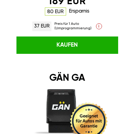
189 EUR
Ersparnis
80 EUR
Preis für 1 Auto
37 EUR
i
(Umprogrammierung)
KAUFEN
GÄN GA