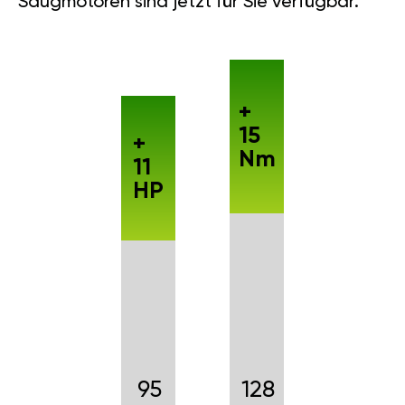
Saugmotoren sind jetzt für Sie verfügbar.
+
15
+
Nm
11
HP
95
128